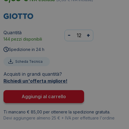
Quantità
Pennello
-
+
144 pezzi disponibili
GIOTTO
-
Spedizione in 24 h
pelo
di
Scheda Tecnica
pony
Acquisti in grandi quantità?
-
Richiedi un'offerta migliore!
Serie
400
-
Aggiungi al carrello
N°
3
Ti mancano € 85,00 per ottenere la spedizione gratuita.
-
Devi aggiungere almeno 25 € + IVA per effettuare l'ordine
tonda