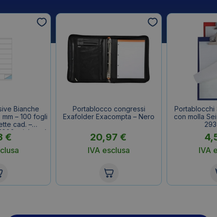
sive Bianche
Portablocco congressi
Portablocchi
 mm – 100 fogli
Exafolder Exacompta – Nero
con molla Sei
ette cad. –
293
1600 etichette)
3
€
20,97
€
4,
clusa
IVA esclusa
IVA 