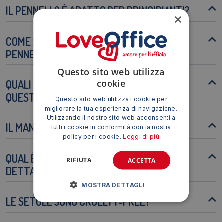
IL PENNELLO È ADATTO PER PRINCIPIANTI?
×
COME SI PULISCE CORRETTAMENTE IL
PENNELLO?
Questo sito web utilizza
cookie
QUALI TIPI DI COLORE POSSO USARE CON
QUESTO PENNELLO?
Questo sito web utilizza i cookie per
migliorare la tua esperienza di navigazione.
Utilizzando il nostro sito web acconsenti a
IL MANICO È RESISTENTE ALL'ACQUA?
tutti i cookie in conformità con la nostra
policy per i cookie.
Leggi di più
QUAL È LA DIMENSIONE IDEALE PER I
RIFIUTA
ACCETTA
DETTAGLI PIÙ FINI?
MOSTRA DETTAGLI
LE SETOLE SONO CRUELTY-FREE?