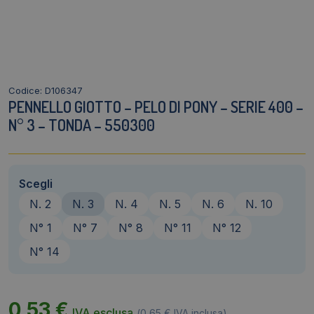
Codice: D106347
PENNELLO GIOTTO – PELO DI PONY – SERIE 400 –
N° 3 – TONDA – 550300
Scegli
N. 2
N. 3
N. 4
N. 5
N. 6
N. 10
N° 1
N° 7
N° 8
N° 11
N° 12
N° 14
0,53
€
IVA esclusa
(
0,65
€
IVA inclusa)