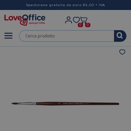
Spedizione gratuita da euro 85,00 + IVA
0
0