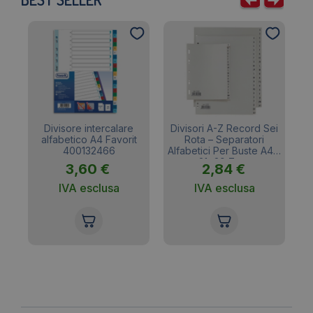
potrete sostituire la rubrica alfabetica, riscrivere
una pagina, aggiungere un foglio, inserire un
portabiglietti da visita in plastica con la estrema
facilità grazie ai comodi ricambi.
co
Divisore intercalare
Divisori A-Z Record Sei
D
 –
alfabetico A4 Favorit
Rota – Separatori
N
400132466
Alfabetici Per Buste A4 –
21×29,7 cm
3,60
€
2,84
€
IVA esclusa
IVA esclusa