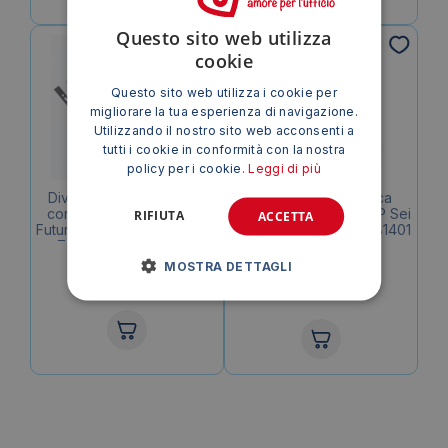
Questo sito web utilizza
In riassortimento
cookie
Questo sito web utilizza i cookie per
migliorare la tua esperienza di navigazione.
Utilizzando il nostro sito web acconsenti a
tutti i cookie in conformità con la nostra
policy per i cookie.
Leggi di più
Divisori in cartoncino A4
Intercalari per rubrica
con tasti stampati Nature
alfabetica Record in PP Sei
RIFIUTA
ACCETTA
Future Exacompta – A4 – A-
Rota – 21×29,7 cm – 581401
Z – 20 tasti – 160g/m²
2,16
€
(conf.4)
MOSTRA DETTAGLI
Avvisami
IVA esclusa