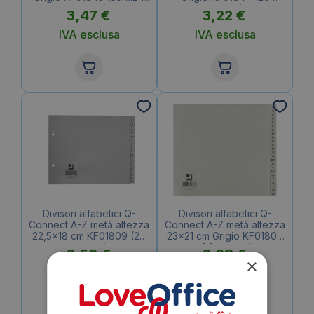
pagine)
pagine)
3,47
€
3,22
€
IVA esclusa
IVA esclusa
Divisori alfabetici Q-
Divisori alfabetici Q-
Connect A-Z metà altezza
Connect A-Z metà altezza
22,5×18 cm KF01809 (20
23×21 cm Grigio KF01808
pagine)
(24 pagine)
0,50
€
0,68
€
×
IVA esclusa
IVA esclusa