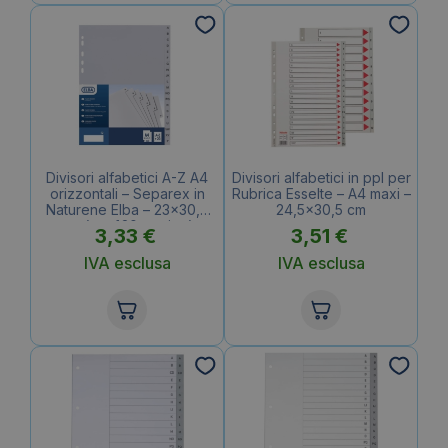
Divisori alfabetici A-Z A4
Divisori alfabetici in ppl per
orizzontali – Separex in
Rubrica Esselte – A4 maxi –
Naturene Elba – 23×30,5
24,5×30,5 cm
cm (conf.20 pagine)
3,33
€
3,51
€
IVA esclusa
IVA esclusa