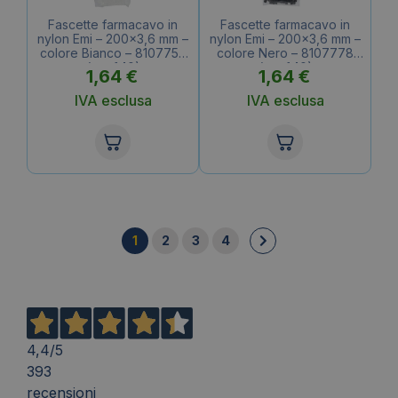
Fascette farmacavo in
Fascette farmacavo in
nylon Emi – 200×3,6 mm –
nylon Emi – 200×3,6 mm –
colore Bianco – 8107759
colore Nero – 8107778
(conf.40)
(conf.40)
1,64
€
1,64
€
IVA esclusa
IVA esclusa
1
2
3
4
4,4
/5
393
recensioni