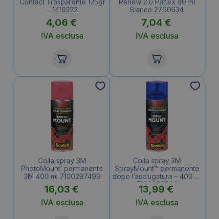
Contact Trasparente 125gr
Renew 2.0 Pattex 80 ml
– 1419322
Bianco 2760634
4,06
€
7,04
€
IVA esclusa
IVA esclusa
Colla spray 3M
Colla spray 3M
PhotoMount’ permanente
SprayMount™ permanente
3M 400 ml 7100297499
dopo l’asciugatura – 400 ml
7100296969
16,03
€
13,99
€
IVA esclusa
IVA esclusa