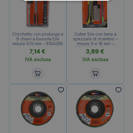
Cricchetto con prolunga e
Cutter Emi con lama a
9 chiavi a bussola Emi
spezzare di ricambio –
misura 5/13 mm – 8104395
misure 9 e 18 mm –
8103826 (set 2 pezzi)
7,14
€
3,89
€
IVA esclusa
IVA esclusa