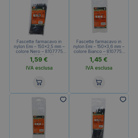
Fascette farmacavo in
Fascette farmacavo in
nylon Emi – 150×2,5 mm –
nylon Emi – 150×3,6 mm –
colore Nero – 8107775
colore Bianco – 8107758
(conf.100 fogli)
(conf.40)
1,59
€
1,45
€
IVA esclusa
IVA esclusa