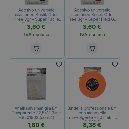
Adesivo universale
Adesivo universale
istantaneo Bostik Odor
istantaneo Bostik Odor
Free 3gr – Super Facile
Free 3gr – Super Flexi Gel
Fluido 7003418
7003417
3,60
€
3,60
€
IVA esclusa
IVA esclusa
Anelli salvamaniglia Emi
Bindella professionale Emi
Trasparente 32,5×13,3 mm
con manovella
– 8501662 (conf.4)
riavvolgente – 50 metri –
8103919
1,80
€
8,38
€