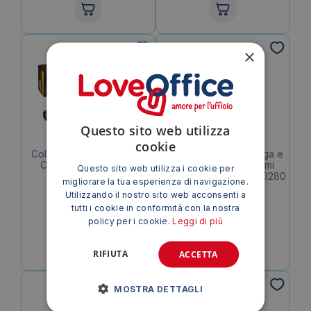
×
Questo sito web utilizza
cookie
Colla Trasparente Pattex
Cricchetto con prolunga e
Contact 50gr 1419321
12 chiavi a bussola Emi
Questo sito web utilizza i cookie per
misura 10/24 mm – 8100280
migliorare la tua esperienza di navigazione.
3,02
€
12,90
€
Utilizzando il nostro sito web acconsenti a
tutti i cookie in conformità con la nostra
IVA esclusa
IVA esclusa
policy per i cookie.
Leggi di più
RIFIUTA
ACCETTA
MOSTRA DETTAGLI