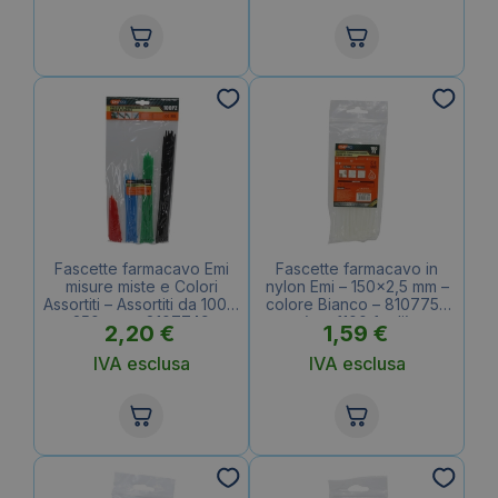
Fascette farmacavo Emi
Fascette farmacavo in
misure miste e Colori
nylon Emi – 150×2,5 mm –
Assortiti – Assortiti da 100 a
colore Bianco – 8107756
250 mm – 8107749
(conf.100 fogli)
2,20
€
1,59
€
(conf.100 fogli)
IVA esclusa
IVA esclusa