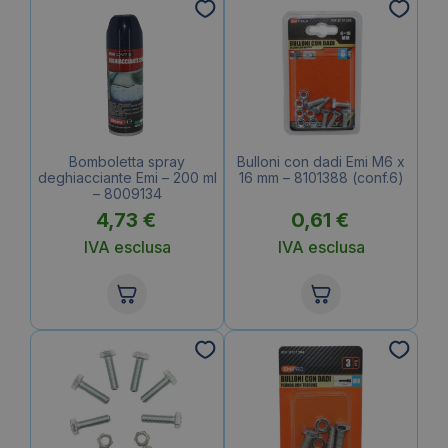
Bomboletta spray
Bulloni con dadi Emi M6 x
deghiacciante Emi – 200 ml
16 mm – 8101388 (conf.6)
– 8009134
4,73
€
0,61
€
IVA esclusa
IVA esclusa