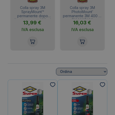
 5m
Colla spray 3M
Colla spray 3M
e
SprayMount™
PhotoMount’
permanente dopo
permanente 3M 400 ml
l’asciugatura – 400 ml
7100297499
13,99
€
16,03
€
7100296969
IVA esclusa
IVA esclusa