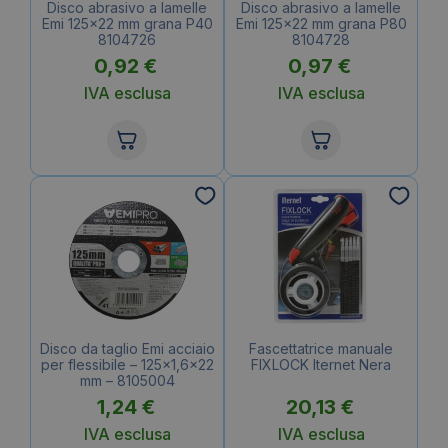
Disco abrasivo a lamelle
Disco abrasivo a lamelle
Emi 125×22 mm grana P40
Emi 125×22 mm grana P80
8104726
8104728
0,92
€
0,97
€
IVA esclusa
IVA esclusa
Disco da taglio Emi acciaio
Fascettatrice manuale
per flessibile – 125×1,6×22
FIXLOCK Iternet Nera
mm – 8105004
1,24
€
20,13
€
IVA esclusa
IVA esclusa