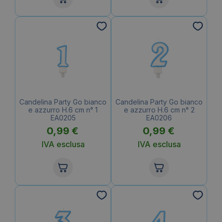
Candelina Party Go bianco
Candelina Party Go bianco
e azzurro H.6 cm n° 1
e azzurro H.6 cm n° 2
EA0205
EA0206
0,99
€
0,99
€
IVA esclusa
IVA esclusa