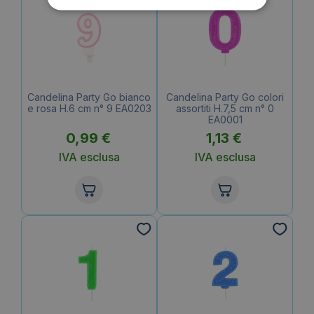
Candelina Party Go bianco
Candelina Party Go colori
e rosa H.6 cm n° 9 EA0203
assortiti H.7,5 cm n° 0
EA0001
0,99
€
1,13
€
IVA esclusa
IVA esclusa