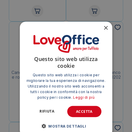
×
Questo sito web utilizza
cookie
Candelina Party Go bianco
Candelina Party Go bianco
Questo sito web utilizza i cookie per
e rosa H.6 cm n° 7 EA0201
e rosa H.6 cm n° 8 EA0202
migliorare la tua esperienza di navigazione.
Utilizzando il nostro sito web acconsenti a
0,99
€
0,99
€
tutti i cookie in conformità con la nostra
IVA esclusa
IVA esclusa
policy per i cookie.
Leggi di più
RIFIUTA
ACCETTA
MOSTRA DETTAGLI