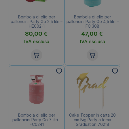
Bombola di elio per
Bombola di elio per
palloncini Party Go 2,5 litri –
palloncini Party Go 4,5 litri –
HE002-1
FC 308
80,00
€
47,00
€
IVA esclusa
IVA esclusa
Bombola di elio per
Cake Topper in carta 20
palloncini Party Go 7 litri –
cm Big Party a tema
FC0241
Graduation 76218