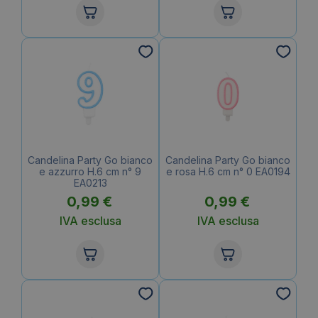
Candelina Party Go bianco
Candelina Party Go bianco
e azzurro H.6 cm n° 9
e rosa H.6 cm n° 0 EA0194
EA0213
0,99
€
0,99
€
IVA esclusa
IVA esclusa