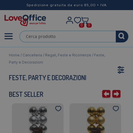
Spedizione gratuita da euro 85,00 + IVA
0
0
Home
/
Cancelleria
/
Regali, Feste e Ricorrenze
/ Feste,
Party e Decorazioni
FESTE, PARTY E DECORAZIONI
BEST SELLER