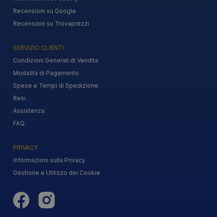
Recensioni su Google
Recensioni su Trovaprezzi
SERVIZIO CLIENTI
Condizioni Generali di Vendita
Modalità di Pagamento
Spese e Tempi di Spedizione
Resi
Assistenza
FAQ
PRIVACY
Informazioni sulla Privacy
Gestione e Utilizzo dei Cookie