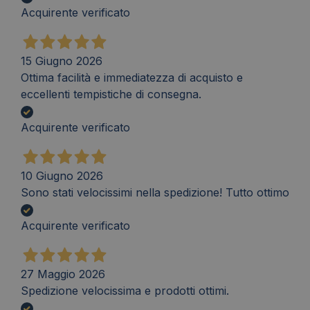
Acquirente verificato
15 Giugno 2026
Ottima facilità e immediatezza di acquisto e
eccellenti tempistiche di consegna.
Acquirente verificato
10 Giugno 2026
Sono stati velocissimi nella spedizione! Tutto ottimo
Acquirente verificato
27 Maggio 2026
Spedizione velocissima e prodotti ottimi.