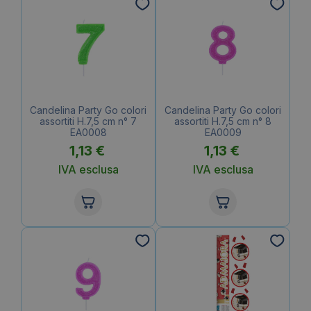
Candelina Party Go colori
Candelina Party Go colori
assortiti H.7,5 cm n° 7
assortiti H.7,5 cm n° 8
EA0008
EA0009
1,13
€
1,13
€
IVA esclusa
IVA esclusa