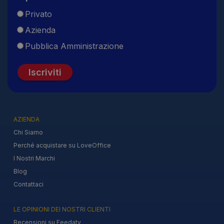
Privato
Azienda
Pubblica Amministrazione
Iscriviti
AZIENDA
Chi Siamo
Perché acquistare su LoveOffice
I Nostri Marchi
Blog
Contattaci
LE OPINIONI DEI NOSTRI CLIENTI
Recensioni su Feedaty