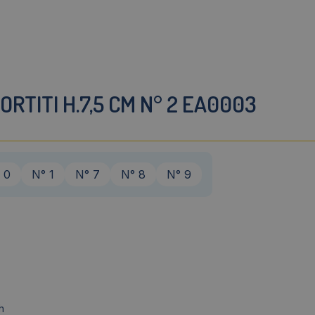
RTITI H.7,5 CM N° 2 EA0003
 0
N° 1
N° 7
N° 8
N° 9
h