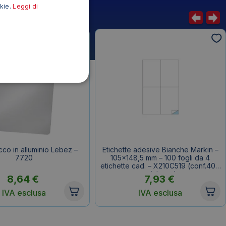
okie.
Leggi di
cco in alluminio Lebez –
Etichette adesive Bianche Markin –
7720
105×148,5 mm – 100 fogli da 4
etichette cad. – X210C519 (conf.400
etichette)
8,64
€
7,93
€
IVA esclusa
IVA esclusa