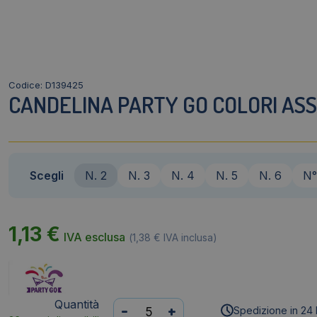
Codice: D139425
CANDELINA PARTY GO COLORI ASSO
Scegli
N. 2
N. 3
N. 4
N. 5
N. 6
N°
1,13
€
IVA esclusa
(
1,38
€
IVA inclusa)
Quantità
Candelina
-
+
Spedizione in 24 