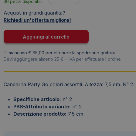
36 pezzi disponibili
Party
Go
Acquisti in grandi quantità?
colori
Richiedi un'offerta migliore!
assortiti
H.7,5
Aggiungi al carrello
cm
n°
Ti mancano € 85,00 per ottenere la spedizione gratuita.
2
Devi aggiungere almeno 25 € + IVA per effettuare l'ordine
EA0003
quantità
Candelina Party Go colori assortiti. Altezza: 7,5 cm. N° 2.
Specifiche articolo:
n° 2
PBS-Attributo variante:
n° 2
Descrizione prodotto:
7,5 cm