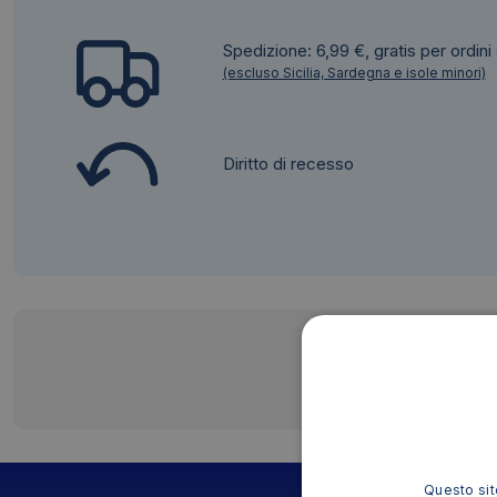
Spedizione: 6,99 €, gratis per ordini
(escluso Sicilia, Sardegna e isole minori)
Diritto di recesso
Questo sito