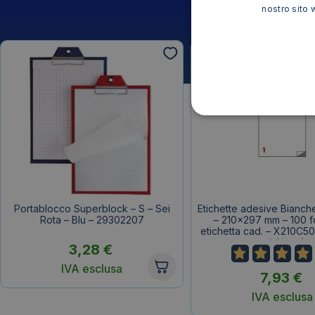
nostro sito 
Portablocco Superblock – S – Sei
Etichette adesive Bianch
Rota – Blu – 29302207
– 210×297 mm – 100 fo
etichetta cad. – X210C50
etichette)
3,28
€
IVA esclusa
7,93
€
IVA esclusa