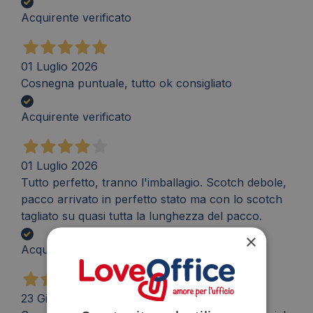
Acquirente verificato
01 Luglio 2026
Cosnegna puntuale, tutto ok consigliato
Acquirente verificato
01 Luglio 2026
Tutto perfetto, tranno l'imballagio. Scotch debole,
pacco arrivato in perfetto stato ma con lo scotch
tagliato su quasi tutta la lunghezza del pacco.
×
Acquirente verificato
23 Giugno 2026