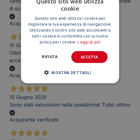
Questo sito web utilizza
Sempre veloci e puntuali nelle consegne. Materiale
cookie
di qualità
Questo sito web utilizza i cookie per
Acquirente verificato
migliorare la tua esperienza di navigazione.
Utilizzando il nostro sito web acconsenti a
tutti i cookie in conformità con la nostra
policy per i cookie.
Leggi di più
15 Giugno 2026
Ottima facilità e immediatezza di acquisto e
RIFIUTA
ACCETTA
eccellenti tempistiche di consegna.
MOSTRA DETTAGLI
Acquirente verificato
10 Giugno 2026
Sono stati velocissimi nella spedizione! Tutto ottimo
Acquirente verificato