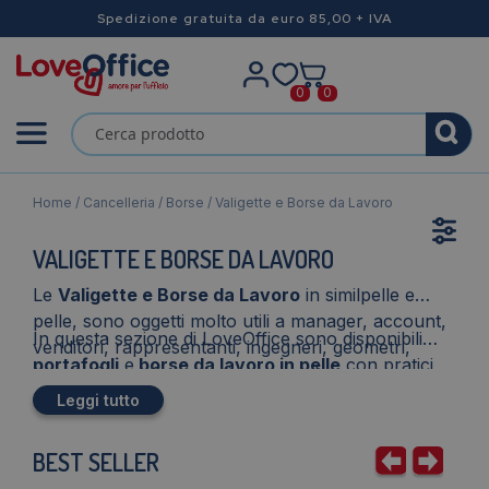
Spedizione gratuita da euro 85,00 + IVA
0
0
Home
/
Cancelleria
/
Borse
/ Valigette e Borse da Lavoro
VALIGETTE E BORSE DA LAVORO
Le
Valigette e Borse da Lavoro
in similpelle e
pelle, sono oggetti molto utili a manager, account,
In questa sezione di LoveOffice sono disponibili
venditori, rappresentanti, ingegneri, geometri,
portafogli
e
borse da lavoro in pelle
con pratici
avvocati e professionisti in generale.
scomparti adatti a trasportare in maniera ordinata
Leggi tutto
e sicura documenti, biglietti da visita, cellulari,
laptop e penne! Tra le valigette e le borse in
BEST SELLER
vendita, anche
borse da medico
dotate di tasche