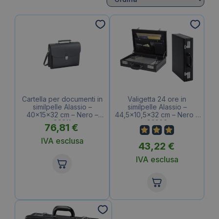
Cartella per documenti in
Valigetta 24 ore in
similpelle Alassio –
similpelle Alassio –
40x15x32 cm – Nero –
44,5×10,5×32 cm – Nero –
92011
92300
76,81
€
IVA esclusa
43,22
€
IVA esclusa