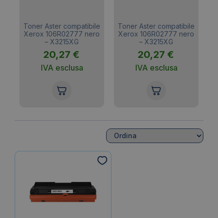
le
Toner Aster compatibile
Toner Aster compatibile
T
ro
Xerox 106R02777 nero
Xerox 106R02777 nero
X
– X3215XG
– X3215XG
20,27
€
20,27
€
IVA esclusa
IVA esclusa