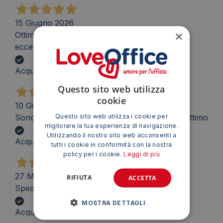
15 Giugno 2026
×
Ottima facilità e immediatezza di acquisto e
eccellenti tempistiche di consegna.
Acquirente verificato
Questo sito web utilizza
cookie
10 Giugno 2026
Questo sito web utilizza i cookie per
Sono stati velocissimi nella spedizione! Tutto ottimo
migliorare la tua esperienza di navigazione.
Utilizzando il nostro sito web acconsenti a
Acquirente verificato
tutti i cookie in conformità con la nostra
policy per i cookie.
Leggi di più
27 Maggio 2026
RIFIUTA
ACCETTA
Spedizione velocissima e prodotti ottimi.
MOSTRA DETTAGLI
Acquirente verificato