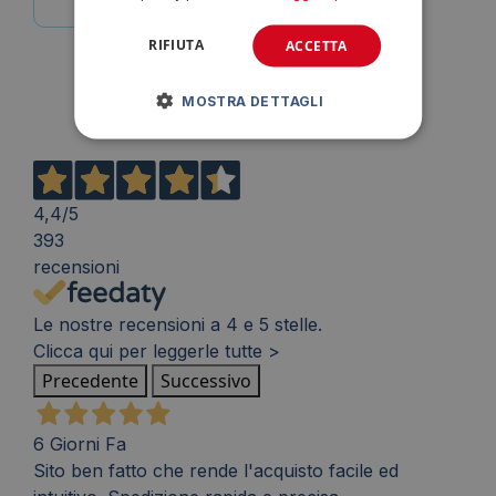
RIFIUTA
ACCETTA
MOSTRA DETTAGLI
4,4
/5
393
recensioni
Le nostre recensioni a 4 e 5 stelle.
Clicca qui per leggerle tutte >
Precedente
Successivo
6 Giorni Fa
Sito ben fatto che rende l'acquisto facile ed