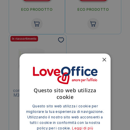
ECO PRODOTTO
ECO PRODOTTO
In riassortimento
×
Toner Q-Connect
Questo sito web utilizza
compatibile con Samsung
M3820 – MLT-D203E/ELS
cookie
nero KF17799
Questo sito web utilizza i cookie per
Avvisami
migliorare la tua esperienza di navigazione.
Utilizzando il nostro sito web acconsenti a
tutti i cookie in conformità con la nostra
policy per i cookie.
Leggi di più