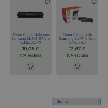
utilizza polvere specifica, si ottengono risultati di
stampa
e di fissaggio ineccepibili
on
Toner Compatibile con
Toner Compatibile
LS
Samsung MLT-D111 Nero
Samsung SU781A Nero
SLML2022V3
Q-Connect
19,05
€
12,67
€
IVA esclusa
IVA esclusa