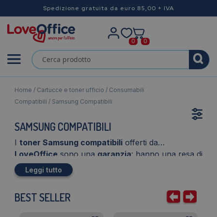
Spedizione gratuita da euro 85,00 + IVA
0
0
Home
/
Cartucce e toner ufficio
/
Consumabili
Compatibili
/ Samsung Compatibili
SAMSUNG COMPATIBILI
I
toner Samsung compatibili
offerti da
LoveOffice
sono una
garanzia
: hanno una resa di
stampa
e una durata paragonabile all’
originale
.
Leggi tutto
Questo perchè utilizziamo polvere di
toner e
developer
specifico
per ogni codice
toner
; infatti
BEST SELLER
in fase di
stampa
, il forno della
stampante
raggiunge una temperatura specifica, e se si