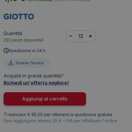
Quantità
Pennello
-
+
232 pezzi disponibili
GIOTTO
-
Spedizione in 24 h
pelo
di
Scheda Tecnica
pony
Acquisti in grandi quantità?
-
Richiedi un'offerta migliore!
Serie
400
-
Aggiungi al carrello
N°
12
Ti mancano € 85,00 per ottenere la spedizione gratuita.
-
Devi aggiungere almeno 25 € + IVA per effettuare l'ordine
tonda