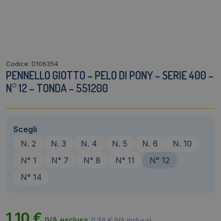
Codice: D106354
PENNELLO GIOTTO – PELO DI PONY – SERIE 400 –
N° 12 – TONDA – 551200
Scegli
N. 2
N. 3
N. 4
N. 5
N. 6
N. 10
N° 1
N° 7
N° 8
N° 11
N° 12
N° 14
1,10
€
IVA esclusa
(
1,34
€
IVA inclusa)