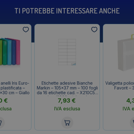
TI POTREBBE INTERESSARE ANCHE
nelli Iris Euro-
Etichette adesive Bianche
Valigetta poli
 plastificata –
Markin – 105×37 mm – 100 fogli
Favorit –
×30 cm – Giallo
da 16 etichette cad. – X210C511
(conf.1600 etichette)
0
€
7,93
€
4,
clusa
IVA esclusa
IVA 