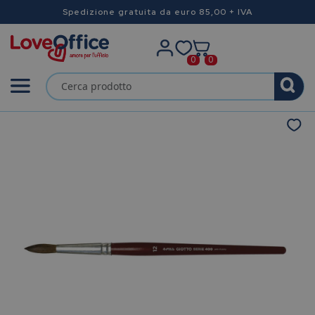
Spedizione gratuita da euro 85,00 + IVA
0
0