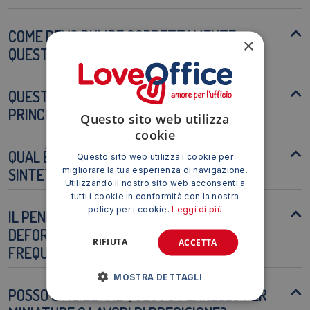
COME DEVO PULIRE CORRETTAMENTE
×
QUESTO PENNELLO?
QUESTO PENNELLO È ADATTO AI
PRINCIPIANTI?
Questo sito web utilizza
cookie
QUAL È LA DIFFERENZA TRA SETOLE
Questo sito web utilizza i cookie per
migliorare la tua esperienza di navigazione.
SINTETICHE E NATURALI?
Utilizzando il nostro sito web acconsenti a
tutti i cookie in conformità con la nostra
policy per i cookie.
Leggi di più
IL PENNELLO È RESISTENTE ALLA
DEFORMAZIONE SE USATO
RIFIUTA
ACCETTA
FREQUENTEMENTE?
MOSTRA DETTAGLI
POSSO UTILIZZARE QUESTO PENNELLO PER