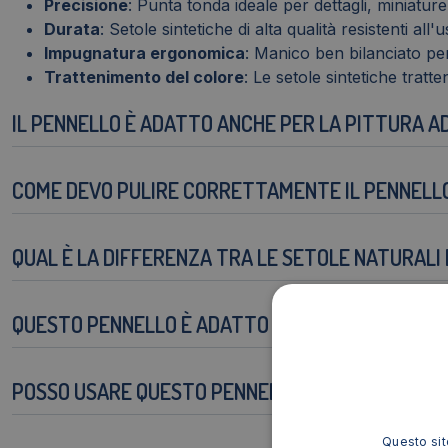
Precisione
: Punta tonda ideale per dettagli, miniature e
Durata
: Setole sintetiche di alta qualità resistenti all'u
Impugnatura ergonomica
: Manico ben bilanciato pe
Trattenimento del colore
: Le setole sintetiche trat
IL PENNELLO È ADATTO ANCHE PER LA PITTURA AD
COME DEVO PULIRE CORRETTAMENTE IL PENNELL
QUAL È LA DIFFERENZA TRA LE SETOLE NATURALI 
QUESTO PENNELLO È ADATTO A PRINCIPIANTI?
POSSO USARE QUESTO PENNELLO PER ACQUERELL
Questo sito