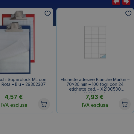
cchi Superblock ML con
Etichette adesive Bianche Markin –
i Rota – Blu – 29302307
70×36 mm – 100 fogli con 24
etichette cad. – X210C500
(conf.2400 etichette)
4,57
€
7,93
€
IVA esclusa
IVA esclusa