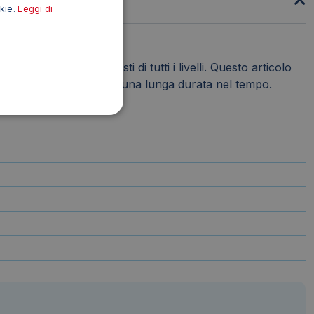
okie.
Leggi di
, perfetto per artisti di tutti i livelli. Questo articolo
o precisione, controllo e una lunga durata nel tempo.