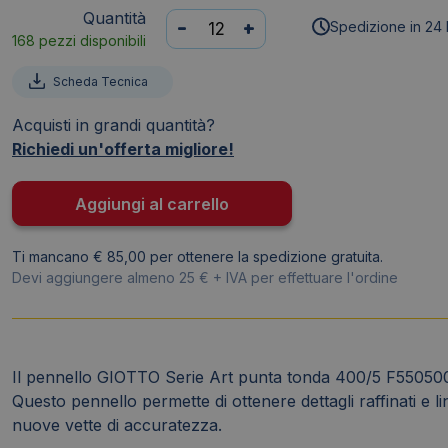
Quantità
Pennello
-
+
Spedizione in 24 
168 pezzi disponibili
GIOTTO
-
Scheda Tecnica
pelo
di
Acquisti in grandi quantità?
pony
Richiedi un'offerta migliore!
-
Serie
Aggiungi al carrello
400
-
Ti mancano € 85,00 per ottenere la spedizione gratuita.
N°
Devi aggiungere almeno 25 € + IVA per effettuare l'ordine
5
-
tonda
-
Il pennello GIOTTO Serie Art punta tonda 400/5 F550500 è 
550500
Questo pennello permette di ottenere dettagli raffinati e l
quantità
nuove vette di accuratezza.