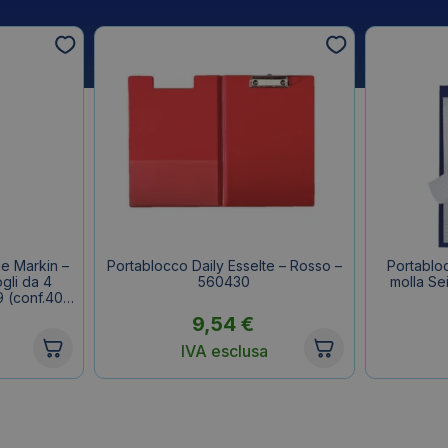
he Markin –
Portablocco Daily Esselte – Rosso –
Portablo
gli da 4
560430
molla Se
9 (conf.400
9,54
€
IVA esclusa