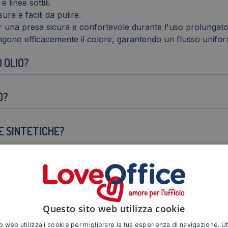
 linee sottili.
sura e facili da pulire.
r una presa sicura e confortevole durante l'uso prolungato
tengono efficacemente il colore, garantendo un flusso unifor
 OLIO?
O?
E SINTETICHE?
I?
Questo sito web utilizza cookie
 web utilizza i cookie per migliorare la tua esperienza di navigazione. Ut