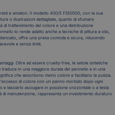
onisti e amatori. Il modello 400/5 F550500, con la sua
ature o illustrazioni dettagliate, quanto di sfumare
tà di trattenimento del colore e una distribuzione
ennello lo rende adatto anche a tecniche di pittura a olio,
bilanciato, offre una presa comoda e sicura, riducendo
acevole e senza limiti.
aggi. Oltre ad essere cruelty-free, le setole sintetiche
 si traduce in una maggiore durata del pennello e in una
gnifica che assorbono meno colore e facilitano la pulizia.
re l'eccesso di colore con un panno morbido dopo ogni
o e lasciarlo asciugare in posizione orizzontale o a testa
ilità di manutenzione, rappresenta un investimento duraturo