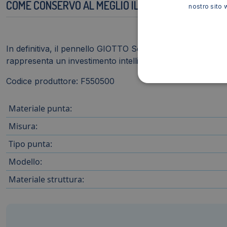
COME CONSERVO AL MEGLIO IL PENNELLO?
nostro sito 
In definitiva, il pennello GIOTTO Serie Art punta tonda 400/
rappresenta un investimento intelligente per chi desidera 
Codice produttore: F550500
Materiale punta:
Misura:
Tipo punta:
Modello:
Materiale struttura: