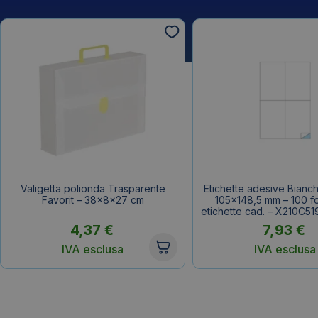
Valigetta polionda Trasparente
Etichette adesive Bianc
Favorit – 38x8x27 cm
105×148,5 mm – 100 fo
etichette cad. – X210C51
etichette)
4,37
€
7,93
€
IVA esclusa
IVA esclusa