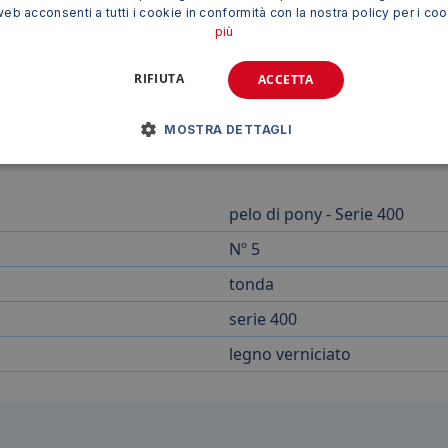
web acconsenti a tutti i cookie in conformità con la nostra policy per i co
più
RIFIUTA
ACCETTA
5 F550500 è uno strumento versatile, di alta qualità e durevole
ottenere risultati professionali in ambito pittorico, offrend
MOSTRA DETTAGLI
pelo di pony - Serie 400
Nº 5
tonda
serie 400
legno verniciato