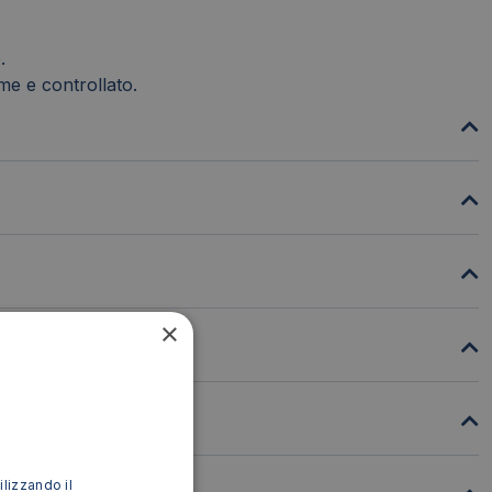
.
me e controllato.
×
ilizzando il