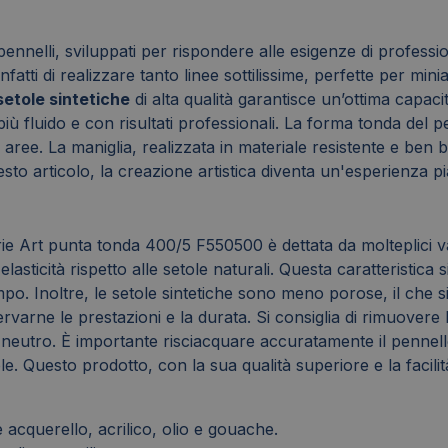
pennelli, sviluppati per rispondere alle esigenze di professi
nfatti di realizzare tanto linee sottilissime, perfette per mini
setole sintetiche
di alta qualità garantisce un’ottima capaci
iù fluido e con risultati professionali. La forma tonda del p
ree. La maniglia, realizzata in materiale resistente e ben 
sto articolo, la creazione artistica diventa un'esperienza pi
 Art punta tonda 400/5 F550500 è dettata da molteplici vant
asticità rispetto alle setole naturali. Questa caratteristica
o. Inoltre, le setole sintetiche sono meno porose, il che si
rvarne le prestazioni e la durata. Si consiglia di rimuove
e neutro. È importante risciacquare accuratamente il pennell
tole. Questo prodotto, con la sua qualità superiore e la fac
 acquerello, acrilico, olio e gouache.