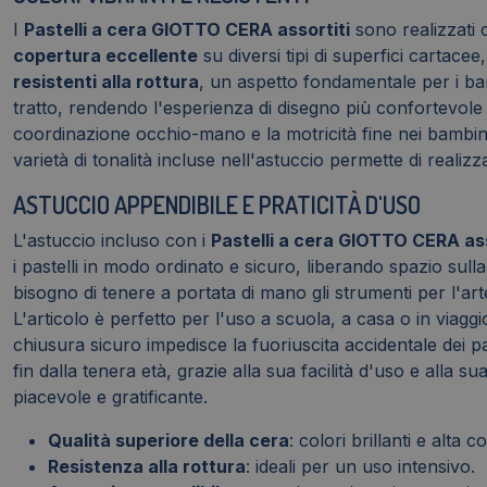
I
Pastelli a cera GIOTTO CERA assortiti
sono realizzati c
copertura eccellente
su diversi tipi di superfici cartace
resistenti alla rottura
, un aspetto fondamentale per i ba
tratto, rendendo l'esperienza di disegno più confortevole 
coordinazione occhio-mano e la motricità fine nei bambini.
varietà di tonalità incluse nell'astuccio permette di real
ASTUCCIO APPENDIBILE E PRATICITÀ D'USO
L'astuccio incluso con i
Pastelli a cera GIOTTO CERA ass
i pastelli in modo ordinato e sicuro, liberando spazio sull
bisogno di tenere a portata di mano gli strumenti per l'art
L'articolo è perfetto per l'uso a scuola, a casa o in viagg
chiusura sicuro impedisce la fuoriuscita accidentale dei p
fin dalla tenera età, grazie alla sua facilità d'uso e alla 
piacevole e gratificante.
Qualità superiore della cera
: colori brillanti e alta 
Resistenza alla rottura
: ideali per un uso intensivo.