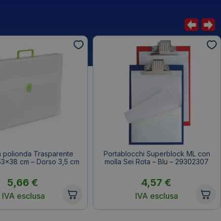
a polionda Trasparente
Portablocchi Superblock ML con
 53×38 cm – Dorso 3,5 cm
molla Sei Rota – Blu – 29302307
5,66
€
4,57
€
IVA esclusa
IVA esclusa