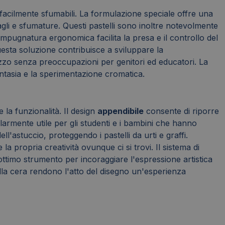
 e facilmente sfumabili. La formulazione speciale offre una
tagli e sfumature. Questi pastelli sono inoltre notevolmente
pugnatura ergonomica facilita la presa e il controllo del
uesta soluzione contribuisce a sviluppare la
lizzo senza preoccupazioni per genitori ed educatori. La
antasia e la sperimentazione cromatica.
 la funzionalità. Il design
appendibile
consente di riporre
olarmente utile per gli studenti e i bambini che hanno
l'astuccio, proteggendo i pastelli da urti e graffi.
a propria creatività ovunque ci si trovi. Il sistema di
ottimo strumento per incoraggiare l'espressione artistica
 della cera rendono l'atto del disegno un'esperienza