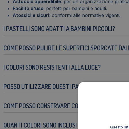
Astuccio appendibile
: per un'organizzazione pratica
Facilità d'uso
: perfetti per bambini e adulti.
Atossici e sicuri
: conformi alle normative vigenti.
I PASTELLI SONO ADATTI A BAMBINI PICCOLI?
COME POSSO PULIRE LE SUPERFICI SPORCATE DAI
I COLORI SONO RESISTENTI ALLA LUCE?
POSSO UTILIZZARE QUESTI PASTELLI SU DIVERSI T
COME POSSO CONSERVARE CORRETTAMENTE I PA
QUANTI COLORI SONO INCLUSI NELL'ASTUCCIO?
Questo sito