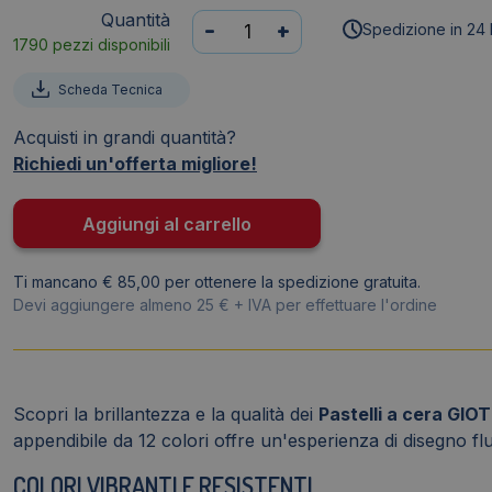
Quantità
Pastelli
-
+
Spedizione in 24 
1790 pezzi disponibili
a
cera
Scheda Tecnica
GIOTTO
-
Acquisti in grandi quantità?
Ø8,5
Richiedi un'offerta migliore!
mm
-
Aggiungi al carrello
da
3
Ti mancano € 85,00 per ottenere la spedizione gratuita.
anni
Devi aggiungere almeno 25 € + IVA per effettuare l'ordine
in
poi
(conf.12)
quantità
Scopri la brillantezza e la qualità dei
Pastelli a cera GIO
appendibile da 12 colori offre un'esperienza di disegno fl
COLORI VIBRANTI E RESISTENTI