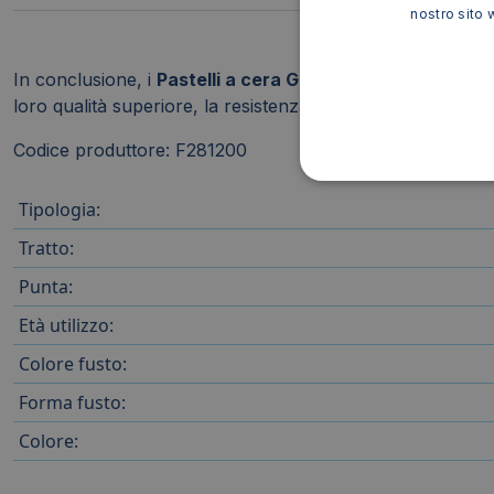
nostro sito 
In conclusione, i
Pastelli a cera GIOTTO CERA assortiti
loro qualità superiore, la resistenza, la praticità d'uso e l
Codice produttore: F281200
Tipologia:
Tratto:
Punta:
Età utilizzo:
Colore fusto:
Forma fusto:
Colore: