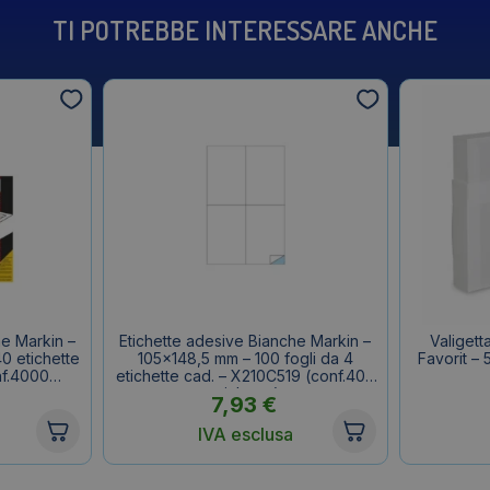
TI POTREBBE INTERESSARE ANCHE
he Markin –
Etichette adesive Bianche Markin –
Valigett
0 etichette
105×148,5 mm – 100 fogli da 4
Favorit –
nf.4000
etichette cad. – X210C519 (conf.400
etichette)
7,93
€
IVA esclusa