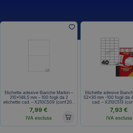
Etichette adesive Bianche Markin –
Etichette adesive Bianc
210×148,5 mm – 100 fogli da 2
52×30 mm -100 fogli da 4
etichette cad. – X210C509 (conf.200
cad. – X210C513 (co
etichette)
etichette)
7,99
€
7,93
€
IVA esclusa
IVA esclusa