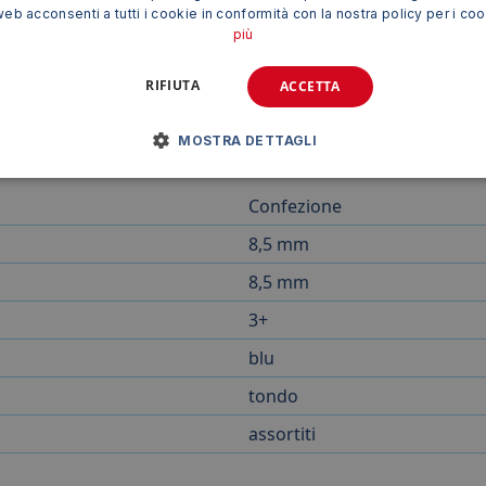
web acconsenti a tutti i cookie in conformità con la nostra policy per i co
più
rappresentano una soluzione ideale per stimolare la creatività
RIFIUTA
ACCETTA
'astuccio appendibile li rendono un prodotto indispensabile pe
MOSTRA DETTAGLI
Confezione
8,5 mm
8,5 mm
3+
blu
tondo
assortiti