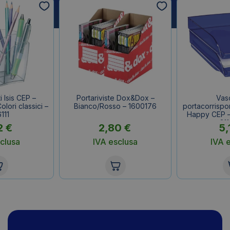
 Isis CEP –
Portariviste Dox&Dox –
Vas
lori classici –
Bianco/Rosso – 1600176
portacorrisp
111
Happy CEP – 
21
2
€
2,80
€
5,
clusa
IVA esclusa
IVA 