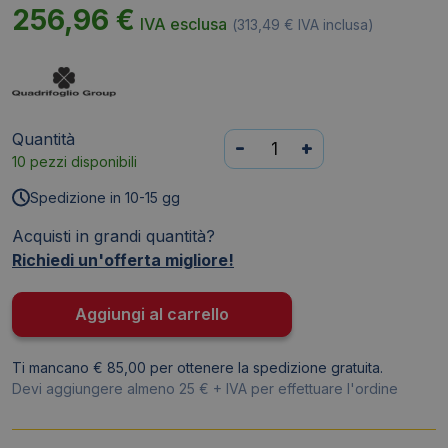
256,96
€
IVA esclusa
(
313,49
€
IVA inclusa)
Quantità
Scrivania
-
+
10 pezzi disponibili
piano
Grigio
Spedizione in 10-15 gg
180x80xh.75
Acquisti in grandi quantità?
cm
Richiedi un'offerta migliore!
gamba
a
ponte
Aggiungi al carrello
in
acciaio
Ti mancano € 85,00 per ottenere la spedizione gratuita.
Bianco
Devi aggiungere almeno 25 € + IVA per effettuare l'ordine
linea
Practika