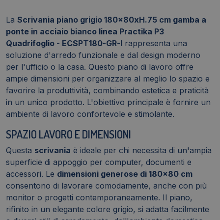
P3
Quadrifoglio
La
Scrivania piano grigio 180x80xH.75 cm gamba a
-
ponte in acciaio bianco linea Practika P3
ECSPT180-
Quadrifoglio - ECSPT180-GR-I
rappresenta una
GR-
soluzione d'arredo funzionale e dal design moderno
I
per l'ufficio o la casa. Questo piano di lavoro offre
quantità
ampie dimensioni per organizzare al meglio lo spazio e
favorire la produttività, combinando estetica e praticità
in un unico prodotto. L'obiettivo principale è fornire un
ambiente di lavoro confortevole e stimolante.
SPAZIO LAVORO E DIMENSIONI
Questa
scrivania
è ideale per chi necessita di un'ampia
superficie di appoggio per computer, documenti e
accessori. Le
dimensioni generose di 180x80 cm
consentono di lavorare comodamente, anche con più
monitor o progetti contemporaneamente. Il piano,
rifinito in un elegante colore grigio, si adatta facilmente