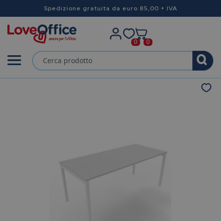
Spedizione gratuita da euro 85,00 + IVA
0
0