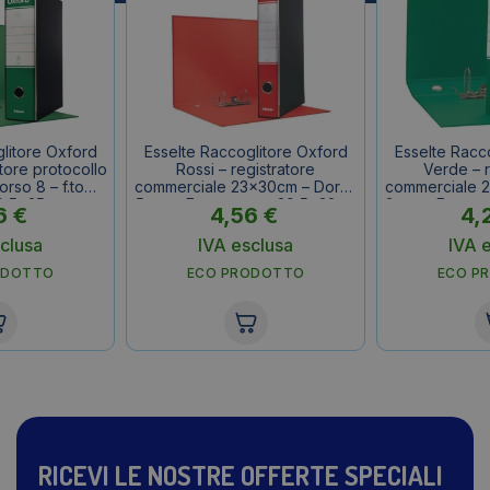
litore Oxford
Esselte Raccoglitore Oxford
Esselte Racc
tore protocollo
Rossi – registratore
Verde – r
rso 8 – f.to
commerciale 23x30cm – Dorso
commerciale 
9,5x35cm
5 cm – F.to esterno 29,5x32cm
8 cm – F.to e
6
€
4,56
€
4,
clusa
IVA esclusa
IVA 
ODOTTO
ECO PRODOTTO
ECO P
RICEVI LE NOSTRE OFFERTE SPECIALI