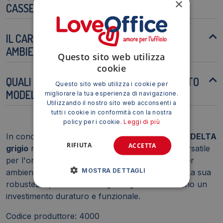
×
CASSETTI?
IL CARRELLO È ADATTO PER L'USO IN
AMBIENTI UMIDI?
Questo sito web utilizza
cookie
QUALI COLORI SONO DISPONIBILI PER QUESTO
Questo sito web utilizza i cookie per
MODELLO?
migliorare la tua esperienza di navigazione.
Utilizzando il nostro sito web acconsenti a
tutti i cookie in conformità con la nostra
policy per i cookie.
Leggi di più
In conclusione, il
Carrello per cartelle sospese DELTA
RIFIUTA
ACCETTA
grigio
rappresenta una soluzione efficiente e versatile
per l'organizzazione dei documenti, adatta sia per
MOSTRA DETTAGLI
ambienti professionali che per l'uso domestico. La sua
robustezza, mobilità e design elegante lo rendono un
investimento duraturo e funzionale.
Codice produttore: 4000