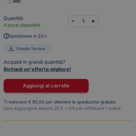
Quantità
Carrello
-
+
4 pezzi disponibili
mobile
per
Spedizione in 24 h
cartelle
sospese
Scheda Tecnica
Linea
Acquisti in grandi quantità?
Delta
Richiedi un'offerta migliore!
Bertesi
-
Grigio
Aggiungi al carrello
-
65x45xh.70
Ti mancano € 85,00 per ottenere la spedizione gratuita.
cm
Devi aggiungere almeno 25 € + IVA per effettuare l'ordine
quantità