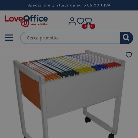
Spedizione gratuita da euro 85,00 + IVA
0
0