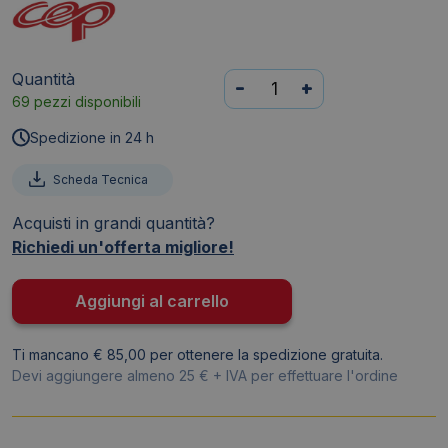
Quantità
Vaschetta
-
+
69 pezzi disponibili
portacorrispondenza
CepPro
Spedizione in 24 h
Happy
CEP
Scheda Tecnica
-
Acquisti in grandi quantità?
Verde
Richiedi un'offerta migliore!
bambu
-
2112473
Aggiungi al carrello
quantità
Ti mancano € 85,00 per ottenere la spedizione gratuita.
Devi aggiungere almeno 25 € + IVA per effettuare l'ordine