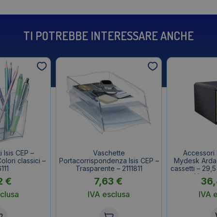
TI POTREBBE INTERESSARE ANCHE
 Isis CEP –
Vaschette
Accessori 
lori classici –
Portacorrispondenza Isis CEP –
Mydesk Arda 
111
Trasparente – 2111811
cassetti – 29,
Verde 
2
€
7,63
€
36
clusa
IVA esclusa
IVA 