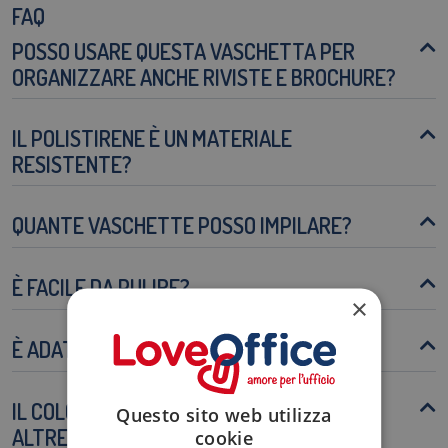
FAQ
POSSO USARE QUESTA VASCHETTA PER
ORGANIZZARE ANCHE RIVISTE E BROCHURE?
IL POLISTIRENE È UN MATERIALE
RESISTENTE?
QUANTE VASCHETTE POSSO IMPILARE?
È FACILE DA PULIRE?
×
È ADATTA ANCHE ALL'USO DOMESTICO?
IL COLORE VERDE BAMBÙ È DISPONIBILE IN
Questo sito web utilizza
ALTRE TONALITÀ?
cookie