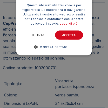
Questo sito web utilizza i cookie per
migliorare la tua esperienza di navigazione.
Utilizzando il nostro sito web acconsenti a
In conclusione, la
Vaschetta portacorrispondenza
tutti i cookie in conformità con la nostra
CepPro Happy impilabile
è una soluzione pratica,
policy per i cookie.
Leggi di più
efficiente ed esteticamente gradevole per
l'organizzazione della corrispondenza in ufficio, a
RIFIUTA
ACCETTA
scuola o in casa. Grazie alla sua capacità elevata, alla
sua resistenza e alla sua impilabilità, permette di gestire
MOSTRA DETTAGLI
in modo ottimale i documenti, mantenendo l'ordine e
ottimizzando lo spazio disponibile.
Codice prodotto: 1002000731
Vaschetta
Tipologia:
portacorrispondenza
Colore:
verde bambu
Dimensioni LxPxH:
34,5x26x6,4 cm