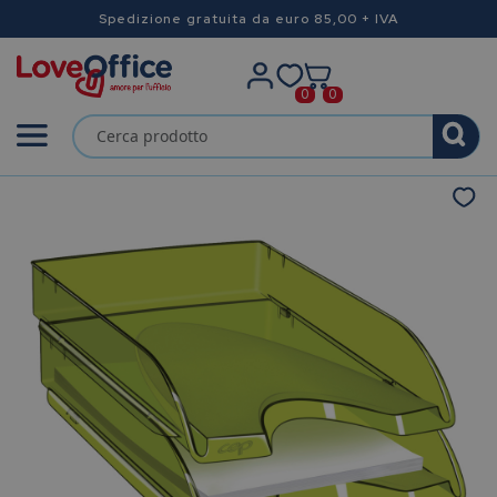
Spedizione gratuita da euro 85,00 + IVA
0
0