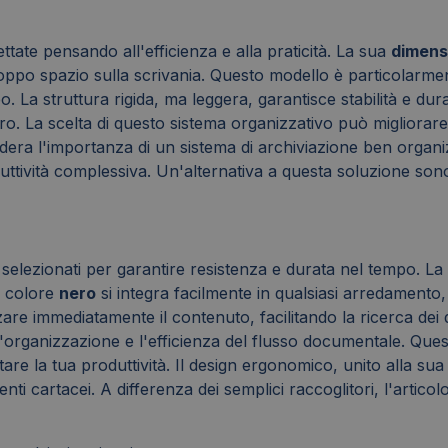
tate pensando all'efficienza e alla praticità. La sua
dimens
ppo spazio sulla scrivania. Questo modello è particolarmente
. La struttura rigida, ma leggera, garantisce stabilità e durab
oro. La scelta di questo sistema organizzativo può migliorare 
 l'importanza di un sistema di archiviazione ben organizzat
ttività complessiva. Un'alternativa a questa soluzione sono
à, selezionati per garantire resistenza e durata nel tempo. 
Il colore
nero
si integra facilmente in qualsiasi arredamento
izzare immediatamente il contenuto, facilitando la ricerca d
e l'organizzazione e l'efficienza del flusso documentale. Qu
are la tua produttività. Il design ergonomico, unito alla su
 cartacei. A differenza dei semplici raccoglitori, l'articol