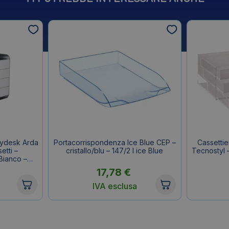
Mydesk Arda
Portacorrispondenza Ice Blue CEP –
Cassettier
etti –
cristallo/blu – 147/2 I ice Blue
Tecnostyl 
Bianco –
17,78
€
IVA esclusa