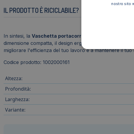
nostro sito 
IL PRODOTTO È RICICLABILE?
In sintesi, la
Vaschetta portacorrispondenza CEP Pro
ra
dimensione compatta, il design ergonomico e la resistenza 
migliorare l'efficienza del tuo lavoro e a mantenere il tuo
Codice prodotto: 1002000161
Altezza:
Profondità:
Larghezza:
Variante: