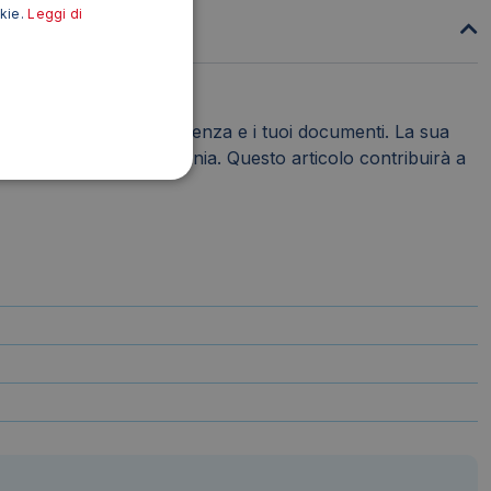
okie.
Leggi di
zare la tua corrispondenza e i tuoi documenti. La sua
alsiasi ufficio o scrivania. Questo articolo contribuirà a