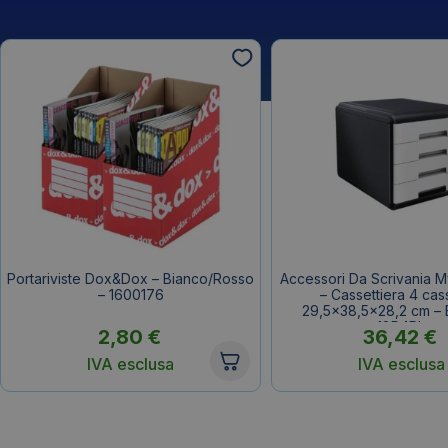
Portariviste Dox&Dox – Bianco/Rosso
Accessori Da Scrivania 
– 1600176
– Cassettiera 4 cass
29,5×38,5×28,2 cm – 
18P4Pb
2,80
€
36,42
€
IVA esclusa
IVA esclusa