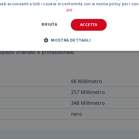
web acconsenti a tutti i cookie in conformità con la nostra policy per i co
più
RIFIUTA
ACCETTA
ppresenta una soluzione elegante e funzionale per organiz
MOSTRA DETTAGLI
dei materiali la rendono un accessorio indispensabile per qu
 spazio ordinato e professionale.
66 Millimetro
257 Millimetro
348 Millimetro
nero