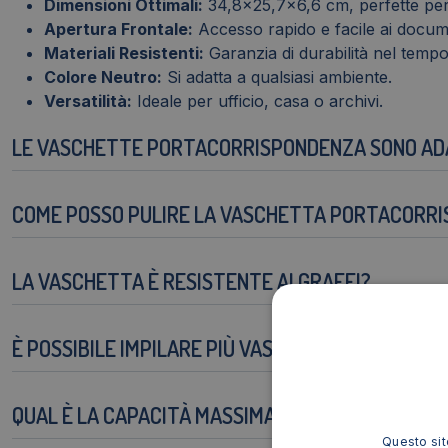
Dimensioni Ottimali:
34,8x25,7x6,6 cm, perfette per 
Apertura Frontale:
Accesso rapido e facile ai docum
Materiali Resistenti:
Garanzia di durabilità nel tempo
Colore Neutro:
Si adatta a qualsiasi ambiente.
Versatilità:
Ideale per ufficio, casa o archivi.
LE VASCHETTE PORTACORRISPONDENZA SONO ADAT
COME POSSO PULIRE LA VASCHETTA PORTACORR
LA VASCHETTA È RESISTENTE AI GRAFFI?
È POSSIBILE IMPILARE PIÙ VASCHETTE?
QUAL È LA CAPACITÀ MASSIMA DELLA VASCHETTA
Questo sito