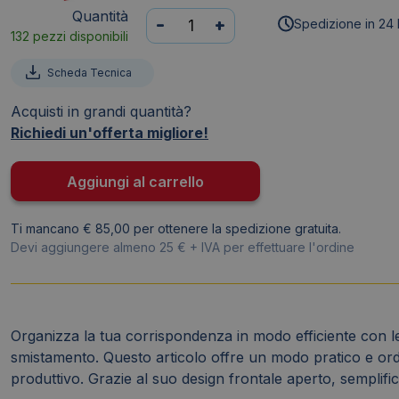
Quantità
Vaschetta
-
+
Spedizione in 24 
132 pezzi disponibili
portacorrispondenza
CEP
Scheda Tecnica
Nero
1002000161
Acquisti in grandi quantità?
quantità
Richiedi un'offerta migliore!
Aggiungi al carrello
Ti mancano € 85,00 per ottenere la spedizione gratuita.
Devi aggiungere almeno 25 € + IVA per effettuare l'ordine
Organizza la tua corrispondenza in modo efficiente con 
smistamento. Questo articolo offre un modo pratico e ordi
produttivo. Grazie al suo design frontale aperto, semplifi