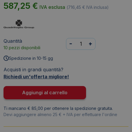
587,25
€
IVA esclusa
(
716,45
€
IVA inclusa)
Quantità
Scrivania
-
+
10 pezzi disponibili
con
cassettiera
Spedizione in 10-15 gg
sinistra
Acquisti in grandi quantità?
piano
Richiedi un'offerta migliore!
Bianco
160x165xh.75
cm
Aggiungi al carrello
gamba
a
Ti mancano € 85,00 per ottenere la spedizione gratuita.
ponte
Devi aggiungere almeno 25 € + IVA per effettuare l'ordine
in
acciaio