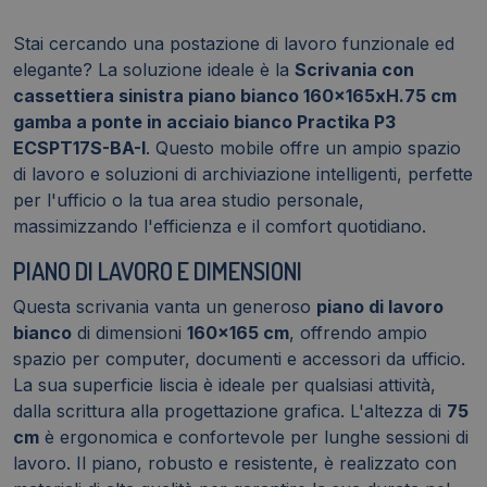
Bianco
Practika
Stai cercando una postazione di lavoro funzionale ed
P3
elegante? La soluzione ideale è la
Scrivania con
ECSPT17S-
cassettiera sinistra piano bianco 160x165xH.75 cm
BA-
gamba a ponte in acciaio bianco Practika P3
I
ECSPT17S-BA-I
. Questo mobile offre un ampio spazio
quantità
di lavoro e soluzioni di archiviazione intelligenti, perfette
per l'ufficio o la tua area studio personale,
massimizzando l'efficienza e il comfort quotidiano.
PIANO DI LAVORO E DIMENSIONI
Questa scrivania vanta un generoso
piano di lavoro
bianco
di dimensioni
160x165 cm
, offrendo ampio
spazio per computer, documenti e accessori da ufficio.
La sua superficie liscia è ideale per qualsiasi attività,
dalla scrittura alla progettazione grafica. L'altezza di
75
cm
è ergonomica e confortevole per lunghe sessioni di
lavoro. Il piano, robusto e resistente, è realizzato con