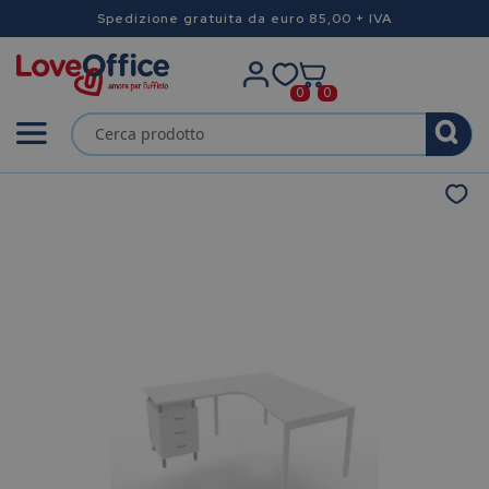
Spedizione gratuita da euro 85,00 + IVA
0
0