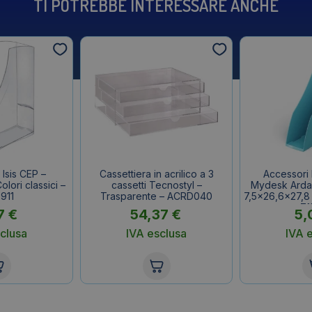
TI POTREBBE INTERESSARE ANCHE
 Isis CEP –
Cassettiera in acrilico a 3
Accessori 
lori classici –
cassetti Tecnostyl –
Mydesk Arda –
911
Trasparente – ACRD040
7,5×26,6×27,8
71
7
€
54,37
€
5,
clusa
IVA esclusa
IVA 