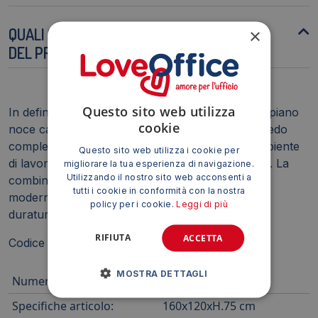
QUALI SONO LE ISTRUZIONI PER LA PULIZIA
×
DEL PRODOTTO?
Questo sito web utilizza
In definitiva, la Scrivania con cassettiera sinistra piano
cookie
noce canaletto rappresenta una soluzione d'arredo
completa e versatile, ideale per chi cerca un ambiente
Questo sito web utilizza i cookie per
di lavoro funzionale, elegante e ben organizzato. La
migliorare la tua esperienza di navigazione.
Utilizzando il nostro sito web acconsenti a
combinazione di materiali di alta qualità, design
tutti i cookie in conformità con la nostra
moderno e praticità d'uso ne fa un investimento
policy per i cookie.
Leggi di più
duraturo e di valore.
RIFIUTA
ACCETTA
Codice Prodotto: P3
MOSTRA DETTAGLI
Numero cassetti:
3
Specifiche articolo:
160x120xH.75 cm