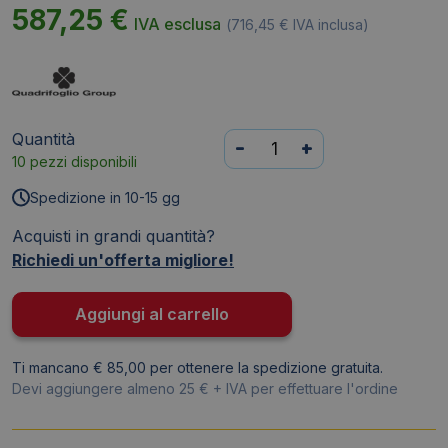
587,25
€
IVA esclusa
(
716,45
€
IVA inclusa)
Quantità
Scrivania
-
+
10 pezzi disponibili
con
cassettiera
Spedizione in 10-15 gg
sinistra
Acquisti in grandi quantità?
piano
Richiedi un'offerta migliore!
Noce
canaletto
160x165xh.75
Aggiungi al carrello
cm
gamba
Ti mancano € 85,00 per ottenere la spedizione gratuita.
a
Devi aggiungere almeno 25 € + IVA per effettuare l'ordine
ponte
in