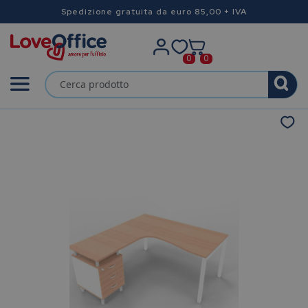
Spedizione gratuita da euro 85,00 + IVA
0
0