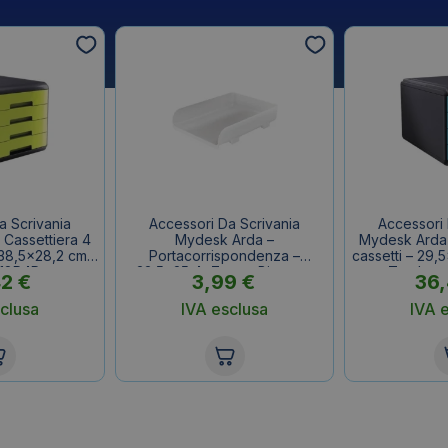
a Scrivania
Accessori Da Scrivania
Accessori 
Cassettiera 4
Mydesk Arda –
Mydesk Arda 
×38,5×28,2 cm –
Portacorrispondenza –
cassetti – 29,
 18P4Pv
33,5×25,4×7 cm – Bianco –
Turchese
42
€
3,99
€
36
85510B
clusa
IVA esclusa
IVA 