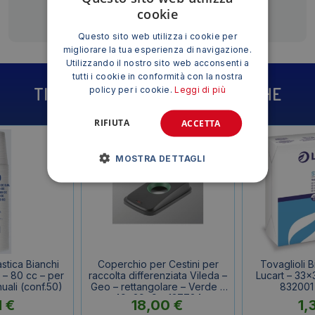
cookie
Questo sito web utilizza i cookie per
migliorare la tua esperienza di navigazione.
Utilizzando il nostro sito web acconsenti a
tutti i cookie in conformità con la nostra
TI POTREBBE INTERESSARE ANCHE
policy per i cookie.
Leggi di più
RIFIUTA
ACCETTA
MOSTRA DETTAGLI
astica Bianchi
Coperchio per Cestini per
Tovaglioli B
– 80 cc – per
raccolta differenziata Vileda –
Lucart – 33×3
nuali (conf.50)
Geo – rettangolare – Verde –
832001 
49x29x9 – 137734
1
€
18,00
€
1,