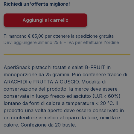
Richiedi un'offerta migliore!
monoporzione
da
25
Aggiungi al carrello
g
-
Ti mancano € 85,00 per ottenere la spedizione gratuita.
01-
Devi aggiungere almeno 25 € + IVA per effettuare l'ordine
1776
(conf.20)
quantità
AperiSnack pistacchi tostati e salati B-FRUIT in
monoporzione da 25 grammi. Può contenere tracce di
ARACHIDI e FRUTTA A GUSCIO. Modalità di
conservazione del prodotto: la merce deve essere
conservata in luogo fresco ed asciutto (U.R.< 60%)
lontano da fonti di calore a temperatura < 20 °C. Il
prodotto una volta aperto deve essere conservato in
un contenitore ermetico al riparo da luce, umidità e
calore. Confezione da 20 buste.