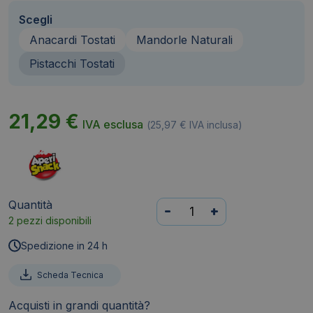
Scegli
Anacardi Tostati
Mandorle Naturali
Pistacchi Tostati
21,29
€
IVA esclusa
(
25,97
€
IVA inclusa)
Quantità
Pistacchi
-
+
2 pezzi disponibili
tostati
e
Spedizione in 24 h
salati
AperiSnack
Scheda Tecnica
B-
Acquisti in grandi quantità?
FRUIT