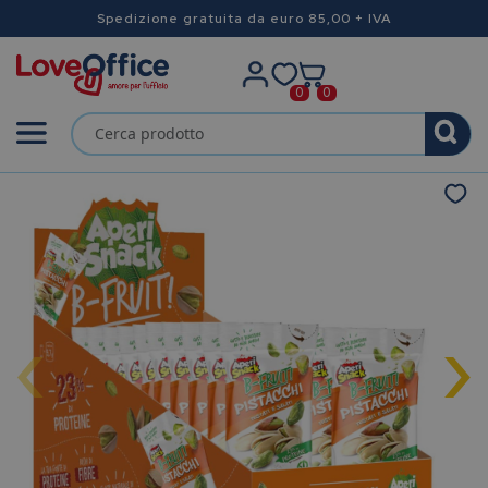
Spedizione gratuita da euro 85,00 + IVA
0
0
‹
›