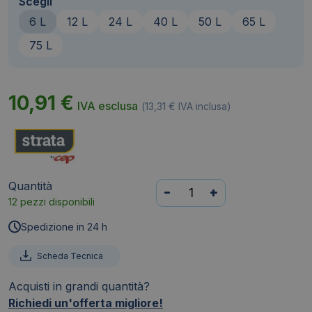
Scegli
6 L
12 L
24 L
40 L
50 L
65 L
75 L
10,91
€
IVA esclusa
(
13,31
€
IVA inclusa)
Quantità
Contenitore
-
+
12 pezzi disponibili
con
coperchio
Spedizione in 24 h
Smart
Box
Scheda Tecnica
Strata
Acquisti in grandi quantità?
-
Richiedi un'offerta migliore!
30x22,5x18,2