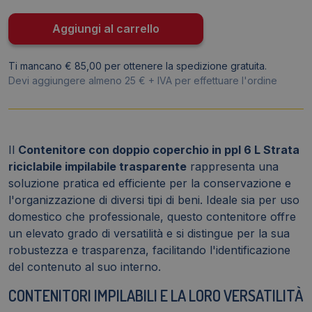
cm
-
Aggiungi al carrello
6
litri
Ti mancano € 85,00 per ottenere la spedizione gratuita.
-
Devi aggiungere almeno 25 € + IVA per effettuare l'ordine
HW670
quantità
Il
Contenitore con doppio coperchio in ppl 6 L Strata
riciclabile impilabile trasparente
rappresenta una
soluzione pratica ed efficiente per la conservazione e
l'organizzazione di diversi tipi di beni. Ideale sia per uso
domestico che professionale, questo contenitore offre
un elevato grado di versatilità e si distingue per la sua
robustezza e trasparenza, facilitando l'identificazione
del contenuto al suo interno.
CONTENITORI IMPILABILI E LA LORO VERSATILITÀ