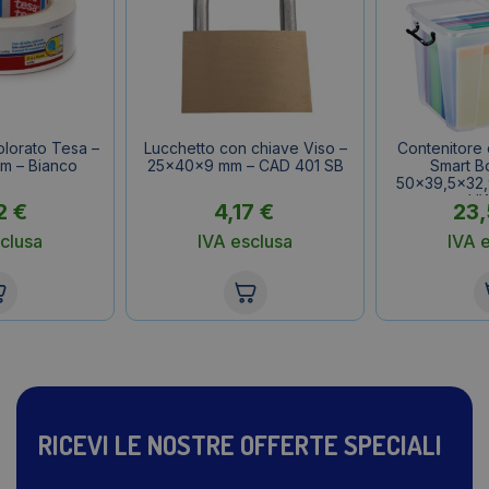
olorato Tesa –
Lucchetto con chiave Viso –
Contenitore
m – Bianco
25x40x9 mm – CAD 401 SB
Smart Bo
50×39,5×32,9 
H
2
€
4,17
€
23
clusa
IVA esclusa
IVA 
RICEVI LE NOSTRE OFFERTE SPECIALI