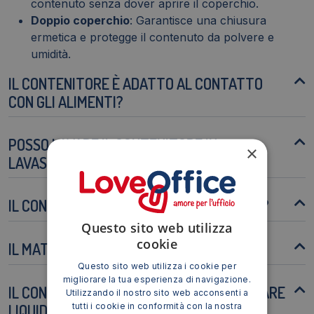
contenuto senza dover aprire il coperchio.
Doppio coperchio
: Garantisce una chiusura
ermetica e protegge il contenuto da polvere e
umidità.
IL CONTENITORE È ADATTO AL CONTATTO
CON GLI ALIMENTI?
POSSO LAVARE IL CONTENITORE IN
×
LAVASTOVIGLIE?
IL CONTENITORE È RESISTENTE AGLI URTI?
Questo sito web utilizza
cookie
IL MATERIALE È RICICLABILE?
Questo sito web utilizza i cookie per
migliorare la tua esperienza di navigazione.
IL CONTENITORE È ADATTO PER CONSERVARE
Utilizzando il nostro sito web acconsenti a
tutti i cookie in conformità con la nostra
LIQUIDI?