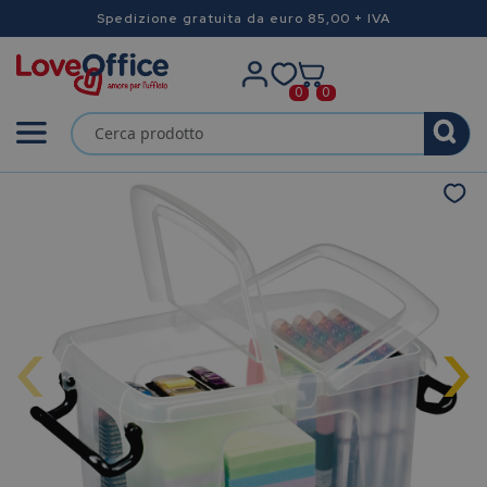
Spedizione gratuita da euro 85,00 + IVA
0
0
‹
›