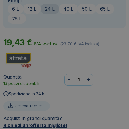
Scegli
6 L
12 L
24 L
40 L
50 L
65 L
75 L
19,43
€
IVA esclusa
(
23,70
€
IVA inclusa)
Quantità
Contenitore
-
+
13 pezzi disponibili
con
coperchio
Spedizione in 24 h
Smart
Box
Scheda Tecnica
Strata
Acquisti in grandi quantità?
-
Richiedi un'offerta migliore!
50x39,5x20,2