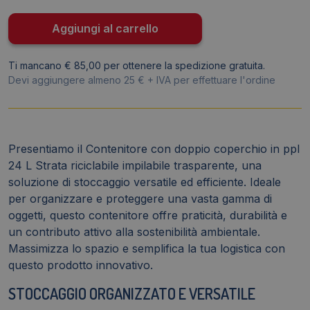
cm
-
Aggiungi al carrello
24
litri
Ti mancano € 85,00 per ottenere la spedizione gratuita.
-
Devi aggiungere almeno 25 € + IVA per effettuare l'ordine
HW673
quantità
Presentiamo il Contenitore con doppio coperchio in ppl
24 L Strata riciclabile impilabile trasparente, una
soluzione di stoccaggio versatile ed efficiente. Ideale
per organizzare e proteggere una vasta gamma di
oggetti, questo contenitore offre praticità, durabilità e
un contributo attivo alla sostenibilità ambientale.
Massimizza lo spazio e semplifica la tua logistica con
questo prodotto innovativo.
STOCCAGGIO ORGANIZZATO E VERSATILE