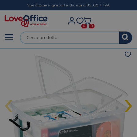
Spedizione gratuita da euro 85,00 + IVA
0
0
‹
›