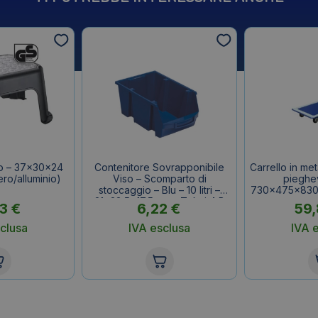
o – 37x30x24
Contenitore Sovrapponibile
Carrello in met
ro/alluminio)
Viso – Scomparto di
pieghe
stoccaggio – Blu – 10 litri –
730x475x830 
21×33,5×17,5 cm – Tekni 4 B
63
€
6,22
€
59
clusa
IVA esclusa
IVA 