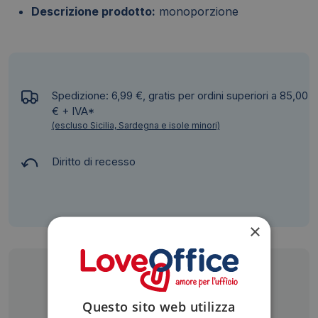
Descrizione prodotto:
monoporzione
Spedizione: 6,99 €, gratis per ordini superiori a 85,00
€ + IVA*
(escluso Sicilia, Sardegna e isole minori)
Diritto di recesso
×
Siamo presenti su
Questo sito web utilizza