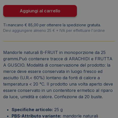
g
-
Aggiungi al carrello
01-
1772
Ti mancano € 85,00 per ottenere la spedizione gratuita.
(conf.20)
Devi aggiungere almeno 25 € + IVA per effettuare l'ordine
quantità
Mandorle naturali B-FRUIT in monoporzione da 25
grammi.Può contenere tracce di ARACHIDI e FRUTTA
A GUSCIO. Modalità di conservazione del prodotto: la
merce deve essere conservata in luogo fresco ed
asciutto (U.R.< 60%) lontano da fonti di calore a
temperatura < 20 °C. Il prodotto una volta aperto deve
essere conservato in un contenitore ermetico al riparo
da luce, umidità e calore. Confezione da 20 buste.
Specifiche articolo:
25 g
PBS-Attributo variante:
mandorle naturali