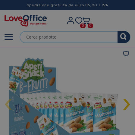
Spedizione gratuita da euro 85,00 + IVA
0
0
‹
›