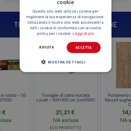
cookie
Questo sito web utilizza i cookie per
migliorare la tua esperienza di navigazione.
TI POTREBBE INTERESSARE ANCHE
Utilizzando il nostro sito web acconsenti a
tutti i cookie in conformità con la nostra
policy per i cookie.
Leggi di più
RIFIUTA
ACCETTA
MOSTRA DETTAGLI
in rotolo – 50
Tovaglie di carta riciclata
Portamenù c
 37020
Lucart – 100×100 cm (conf.100)
Securit sugh
C
1
€
21,21
€
14
clusa
IVA esclusa
IVA 
ECO PRODOTTO