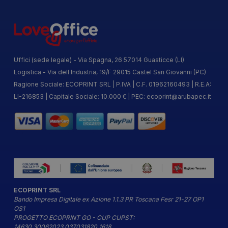
Uffici (sede legale) - Via Spagna, 26 57014 Guasticce (LI)
Logistica - Via dell Industria, 19/F 29015 Castel San Giovanni (PC)
Ragione Sociale: ECOPRINT SRL | P.IVA | C.F. 01962160493 | R.E.A:
LI-216853 | Capitale Sociale: 10.000 € | PEC:
ecoprint@arubapec.it
ECOPRINT SRL
Bando Impresa Digitale ex Azione 1.1.3 PR Toscana Fesr 21-27 OP1
OS1
PROGETTO ECOPRINT GO - CUP CUPST:
14630.30062023.037031820_1618