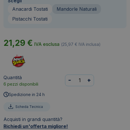
Scegli
Anacardi Tostati
Mandorle Naturali
Pistacchi Tostati
21,29
€
IVA esclusa
(
25,97
€
IVA inclusa)
Quantità
Mandorle
-
+
6 pezzi disponibili
naturali
AperiSnack
Spedizione in 24 h
B-
FRUIT
Scheda Tecnica
monoporzione
Acquisti in grandi quantità?
da
Richiedi un'offerta migliore!
25