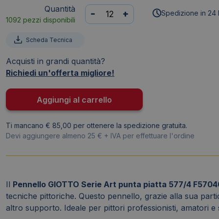
Quantità
Pennello
-
+
Spedizione in 24 
1092 pezzi disponibili
GIOTTO
-
Scheda Tecnica
setola
-
Acquisti in grandi quantità?
Serie
Richiedi un'offerta migliore!
577
-
Aggiungi al carrello
N°
4
Ti mancano € 85,00 per ottenere la spedizione gratuita.
-
Devi aggiungere almeno 25 € + IVA per effettuare l'ordine
piatta
quantità
Il
Pennello GIOTTO Serie Art punta piatta 577/4 F570
tecniche pittoriche. Questo pennello, grazie alla sua part
altro supporto. Ideale per pittori professionisti, amatori e