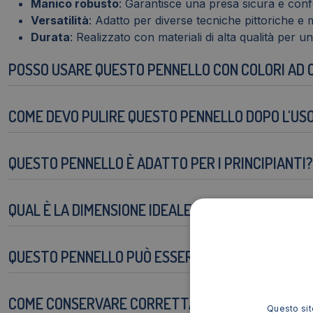
Manico robusto
: Garantisce una presa sicura e conf
Versatilità
: Adatto per diverse tecniche pittoriche e mat
Durata
: Realizzato con materiali di alta qualità per 
POSSO USARE QUESTO PENNELLO CON COLORI AD 
COME DEVO PULIRE QUESTO PENNELLO DOPO L'US
QUESTO PENNELLO È ADATTO PER I PRINCIPIANTI?
QUAL È LA DIMENSIONE IDEALE PER QUESTO PENN
QUESTO PENNELLO PUÒ ESSERE USATO PER LA PI
COME CONSERVARE CORRETTAMENTE IL PENNELL
Questo sito