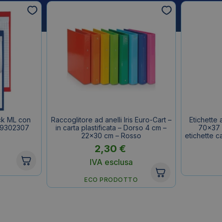
ck ML con
Raccoglitore ad anelli Iris Euro-Cart –
Etichette
 29302307
in carta plastificata – Dorso 4 cm –
70×37 
22×30 cm – Rosso
etichette c
2,30
€
IVA esclusa
ECO PRODOTTO