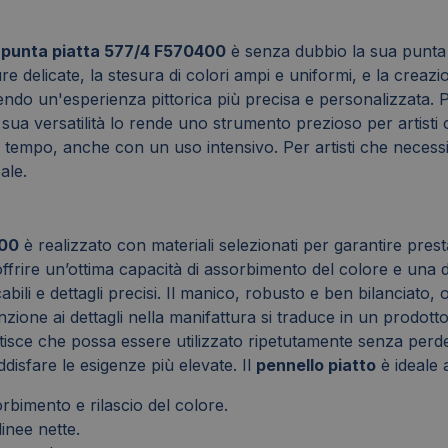
 punta piatta 577/4 F570400
è senza dubbio la sua punta p
e delicate, la stesura di colori ampi e uniformi, e la creazi
frendo un'esperienza pittorica più precisa e personalizzata.
a sua versatilità lo rende uno strumento prezioso per artisti
el tempo, anche con un uso intensivo. Per artisti che neces
ale.
400
è realizzato con materiali selezionati per garantire prest
offrire un’ottima capacità di assorbimento del colore e una 
abili e dettagli precisi. Il manico, robusto e ben bilanciato
zione ai dettagli nella manifattura si traduce in un prodotto a
antisce che possa essere utilizzato ripetutamente senza perd
isfare le esigenze più elevate. Il
pennello piatto
è ideale 
rbimento e rilascio del colore.
inee nette.