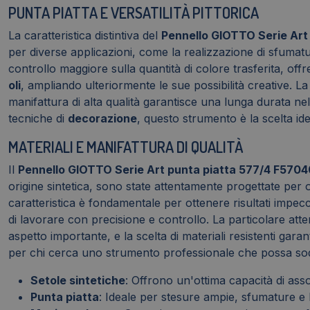
PUNTA PIATTA E VERSATILITÀ PITTORICA
La caratteristica distintiva del
Pennello GIOTTO Serie Art
per diverse applicazioni, come la realizzazione di sfumatur
controllo maggiore sulla quantità di colore trasferita, of
oli
, ampliando ulteriormente le sue possibilità creative. L
manifattura di alta qualità garantisce una lunga durata n
tecniche di
decorazione
, questo strumento è la scelta ide
MATERIALI E MANIFATTURA DI QUALITÀ
Il
Pennello GIOTTO Serie Art punta piatta 577/4 F570
origine sintetica, sono state attentamente progettate per 
caratteristica è fondamentale per ottenere risultati impecc
di lavorare con precisione e controllo. La particolare atten
aspetto importante, e la scelta di materiali resistenti gar
per chi cerca uno strumento professionale che possa sodd
Setole sintetiche
: Offrono un'ottima capacità di asso
Punta piatta
: Ideale per stesure ampie, sfumature e l