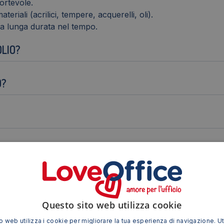
ortevole.
eriali (acrilici, tempere, acquerelli, oli).
una lunga durata nel tempo.
OLIO?
O?
ELLO?
TTURA SU TELA?
Questo sito web utilizza cookie
O PER PROLUNGARNE LA DURATA?
 web utilizza i cookie per migliorare la tua esperienza di navigazione. Ut