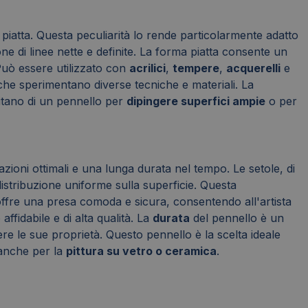
iatta. Questa peculiarità lo rende particolarmente adatto
one di linee nette e definite. La forma piatta consente un
 Può essere utilizzato con
acrilici
,
tempere
,
acquerelli
e
 che sperimentano diverse tecniche e materiali. La
sitano di un pennello per
dipingere superfici ampie
o per
azioni ottimali e una lunga durata nel tempo. Le setole, di
distribuzione uniforme sulla superficie. Questa
, offre una presa comoda e sicura, consentendo all'artista
ffidabile e di alta qualità. La
durata
del pennello è un
ere le sue proprietà. Questo pennello è la scelta ideale
anche per la
pittura su vetro o ceramica
.