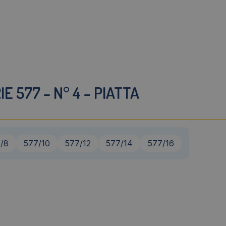
E 577 – N° 4 – PIATTA
/8
577/10
577/12
577/14
577/16