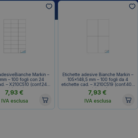
 adesiveBianche Markin –
Etichette adesive Bianche Markin –
mm – 100 fogli con 24
105×148,5 mm – 100 fogli da 4
ad. – X210C510 (conf.2400
etichette cad. – X210C519 (conf.400
etichette)
etichette)
7,93
€
7,93
€
IVA esclusa
IVA esclusa