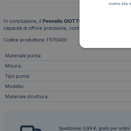
nostro sito 
In conclusione, il
Pennello GIOTTO Serie Art punta pia
capacità di offrire precisione, controllo e risultati impecc
Codice produttore: F570400
Materiale punta:
Misura:
Tipo punta:
Modello:
Materiale struttura:
Spedizione: 6,99 €, gratis per ordini