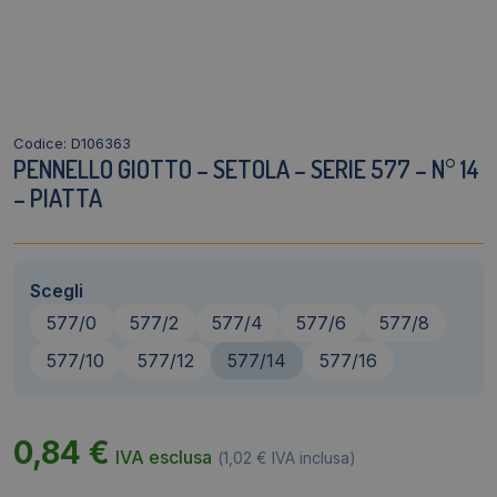
Codice: D106363
PENNELLO GIOTTO – SETOLA – SERIE 577 – N° 14
– PIATTA
Scegli
577/0
577/2
577/4
577/6
577/8
577/10
577/12
577/14
577/16
0,84
€
IVA esclusa
(
1,02
€
IVA inclusa)