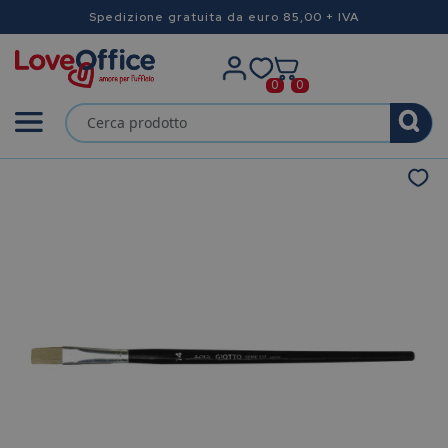
Spedizione gratuita da euro 85,00 + IVA
0
0