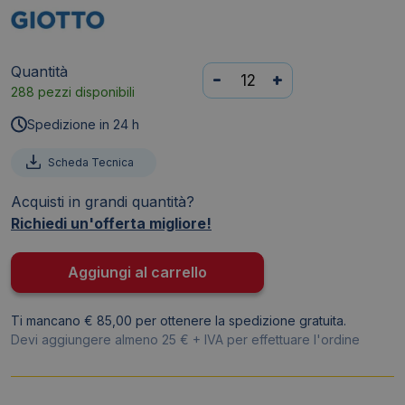
Quantità
Pennello
-
+
288 pezzi disponibili
GIOTTO
-
Spedizione in 24 h
setola
-
Scheda Tecnica
Serie
Acquisti in grandi quantità?
577
Richiedi un'offerta migliore!
-
N°
14
Aggiungi al carrello
-
piatta
Ti mancano € 85,00 per ottenere la spedizione gratuita.
quantità
Devi aggiungere almeno 25 € + IVA per effettuare l'ordine