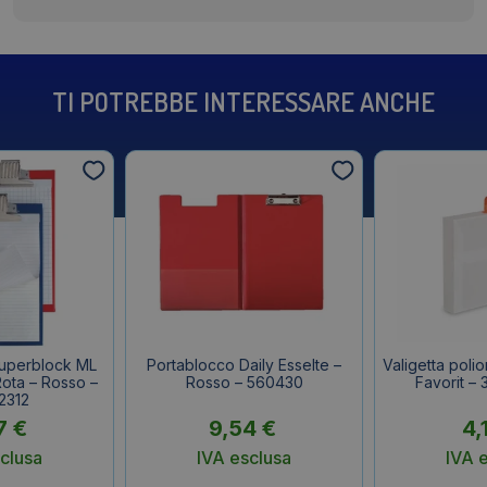
TI POTREBBE INTERESSARE ANCHE
Superblock ML
Portablocco Daily Esselte –
Valigetta poli
Rota – Rosso –
Rosso – 560430
Favorit –
2312
7
€
9,54
€
4,
clusa
IVA esclusa
IVA 