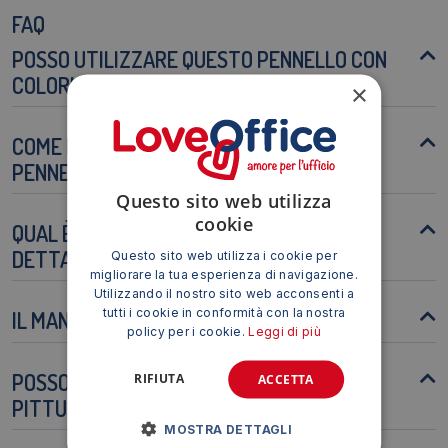
FAQ
POSSO UTILIZZARE QUESTO PENNELLO CON
COLORI AD OLIO?
×
COME POSSO PULIRE CORRETTAMENTE IL
PENNELLO?
Questo sito web utilizza
cookie
QUAL È LA DIMENSIONE IDEALE PER I
DETTAGLI FINI?
Questo sito web utilizza i cookie per
migliorare la tua esperienza di navigazione.
Utilizzando il nostro sito web acconsenti a
tutti i cookie in conformità con la nostra
IL MANICO È RESISTENTE?
policy per i cookie.
Leggi di più
POSSO USARE QUESTO PENNELLO PER
RIFIUTA
ACCETTA
PITTURA SU TELA?
MOSTRA DETTAGLI