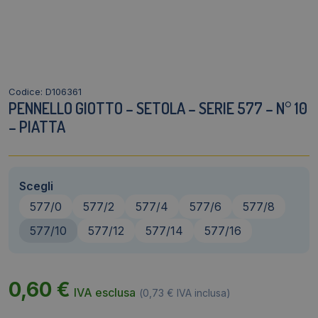
Codice: D106361
PENNELLO GIOTTO – SETOLA – SERIE 577 – N° 10
– PIATTA
Scegli
577/0
577/2
577/4
577/6
577/8
577/10
577/12
577/14
577/16
0,60
€
IVA esclusa
(
0,73
€
IVA inclusa)