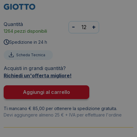
Quantità
Pennello
-
+
1264 pezzi disponibili
GIOTTO
-
Spedizione in 24 h
setola
-
Scheda Tecnica
Serie
Acquisti in grandi quantità?
577
Richiedi un'offerta migliore!
-
N°
10
Aggiungi al carrello
-
piatta
Ti mancano € 85,00 per ottenere la spedizione gratuita.
quantità
Devi aggiungere almeno 25 € + IVA per effettuare l'ordine