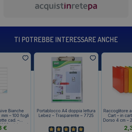
TI POTREBBE INTERESSARE ANCHE
sive Bianche
Portablocco A4 doppia lettura
Raccoglitore ad
 mm – 100 fogli
Lebez – Trasparente – 7725
Cart – in cart
ette cad. –
Dorso 4 cm – 2
1600 etichette)
3
€
2,