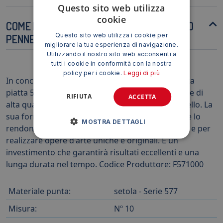
Questo sito web utilizza
cookie
COME POSSO PROLUNGARE LA VITA DEL MIO
Questo sito web utilizza i cookie per
PENNELLO?
migliorare la tua esperienza di navigazione.
Utilizzando il nostro sito web acconsenti a
tutti i cookie in conformità con la nostra
policy per i cookie.
Leggi di più
In conclusione, il Pennello GIOTTO Serie Art punta
piatta 577/10 F571000 è uno strumento versatile e di
RIFIUTA
ACCETTA
alta qualità, ideale per artisti e creativi di ogni livello. La
sua forma, i materiali e le caratteristiche tecniche lo
MOSTRA DETTAGLI
rendono perfetto per diverse tecniche pittoriche e per
realizzare opere d'arte uniche e originali. È un
investimento che garantirà risultati eccellenti e una
lunga durata nel tempo. Codice Produttore: F571000
Materiale punta:
setola - Serie 577
Misura:
Nº 10