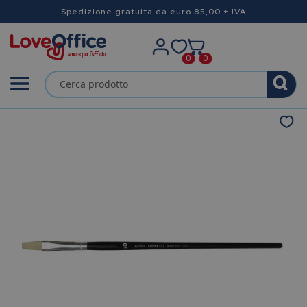
Spedizione gratuita da euro 85,00 + IVA
0
0