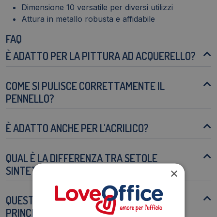
Dimensione 10 versatile per diversi utilizzi
Attura in metallo robusta e affidabile
FAQ
È ADATTO PER LA PITTURA AD ACQUERELLO?
COME SI PULISCE CORRETTAMENTE IL
PENNELLO?
È ADATTO ANCHE PER L'ACRILICO?
QUAL È LA DIFFERENZA TRA SETOLE
SINTETICHE E NATURALI?
×
QUESTO PENNELLO È ADATTO AI
PRINCIPIANTI?