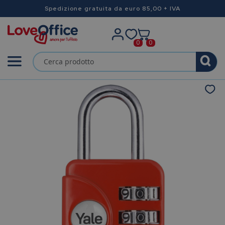
Spedizione gratuita da euro 85,00 + IVA
0
0