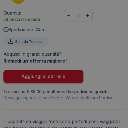
Quantità
Lucchetto
-
+
28 pezzi disponibili
a
combinazione
Spedizione in 24 h
per
bagagli
Scheda Tecnica
Yale
Acquisti in grandi quantità?
rosso
Richiedi un'offerta migliore!
28
mm
YYP1/28/121/1R
Aggiungi al carrello
quantità
Ti mancano € 85,00 per ottenere la spedizione gratuita.
Devi aggiungere almeno 25 € + IVA per effettuare l'ordine
I lucchetti da viaggio Yale sono perfetti per i viaggiatori