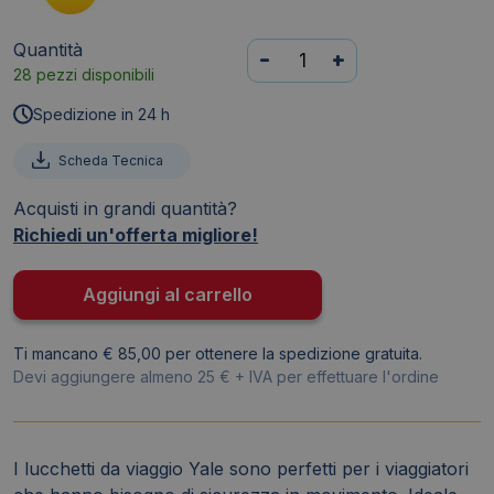
Quantità
Lucchetto
-
+
28 pezzi disponibili
a
combinazione
Spedizione in 24 h
per
bagagli
Scheda Tecnica
grigio
Acquisti in grandi quantità?
28
Richiedi un'offerta migliore!
mm
YYP1/28/121/1G
quantità
Aggiungi al carrello
Ti mancano € 85,00 per ottenere la spedizione gratuita.
Devi aggiungere almeno 25 € + IVA per effettuare l'ordine
I lucchetti da viaggio Yale sono perfetti per i viaggiatori