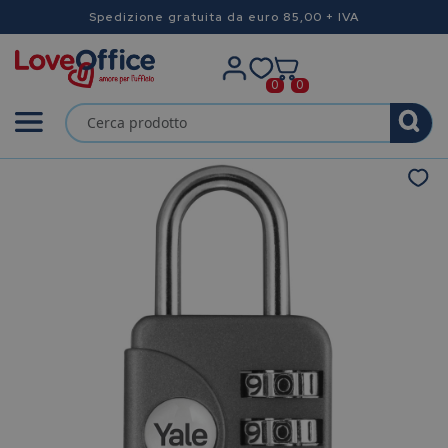
Spedizione gratuita da euro 85,00 + IVA
0
0