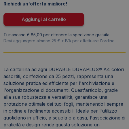
Richiedi un'offerta migliore!
plastica
Colori
Assortiti
Aggiungi al carrello
257900
(conf.25)
Ti mancano € 85,00 per ottenere la spedizione gratuita.
quantità
Devi aggiungere almeno 25 € + IVA per effettuare l'ordine
La cartellina ad aghi DURABLE DURAPLUS® A4 colori
assortiti, confezione da 25 pezzi, rappresenta una
soluzione pratica ed efficiente per l'archiviazione e
l'organizzazione di documenti. Quest'articolo, grazie
alla sua robustezza e versatilità, garantisce una
protezione ottimale dei tuoi fogli, mantenendoli sempre
in ordine e facilmente accessibili. Ideale per l'utilizzo
quotidiano in ufficio, a scuola o a casa, l'associazione di
praticità e design rende questa soluzione un