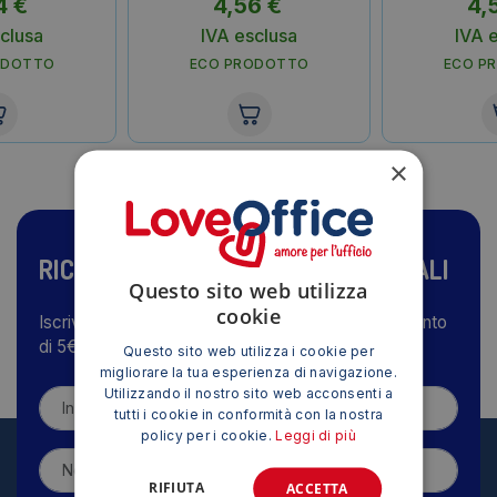
4
€
4,56
€
4,
clusa
IVA esclusa
IVA 
ODOTTO
ECO PRODOTTO
ECO P
×
RICEVI LE NOSTRE OFFERTE SPECIALI
Questo sito web utilizza
cookie
Iscriviti alla nostra newsletter e ricevi subito lo sconto
di 5€
Questo sito web utilizza i cookie per
migliorare la tua esperienza di navigazione.
Utilizzando il nostro sito web acconsenti a
tutti i cookie in conformità con la nostra
policy per i cookie.
Leggi di più
RIFIUTA
ACCETTA