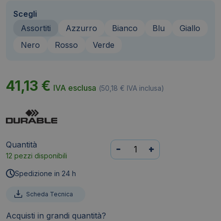
Scegli
Assortiti
Azzurro
Bianco
Blu
Giallo
Nero
Rosso
Verde
41,13
€
IVA esclusa
(
50,18
€
IVA inclusa)
Quantità
Cartelline
-
+
12 pezzi disponibili
ad
aghi
Spedizione in 24 h
DURABLE
DURAPLUS®
Scheda Tecnica
A4
Acquisti in grandi quantità?
in