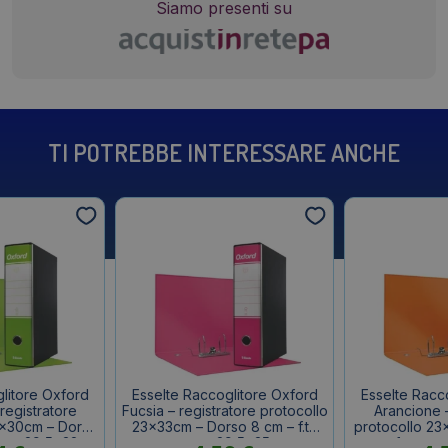
Siamo presenti su
TI POTREBBE INTERESSARE ANCHE
litore Oxford
Esselte Raccoglitore Oxford
Esselte Racc
registratore
Fucsia – registratore protocollo
Arancione –
x30cm – Dorso
23x33cm – Dorso 8 cm – f.to
protocollo 23
erno 29,5x32cm
esterno 29,5x35cm
cm – f.to es