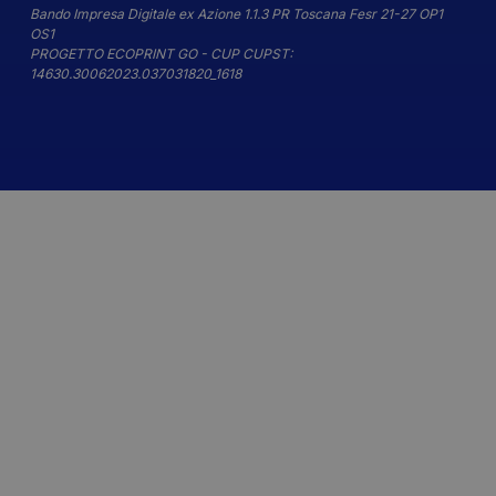
Bando Impresa Digitale ex Azione 1.1.3 PR Toscana Fesr 21-27 OP1
OS1
PROGETTO ECOPRINT GO - CUP CUPST:
14630.30062023.037031820_1618