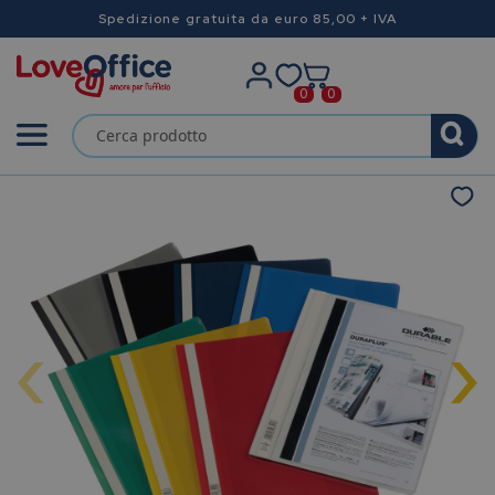
Spedizione gratuita da euro 85,00 + IVA
0
0
‹
›