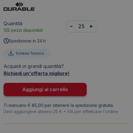
Quantità
Cartellina
-
+
125 pezzi disponibili
ad
aghi
Spedizione in 24 h
DURABLE
DURAPLUS®
Scheda Tecnica
A4
Acquisti in grandi quantità?
Rosso
Richiedi un'offerta migliore!
257903
quantità
Aggiungi al carrello
Ti mancano € 85,00 per ottenere la spedizione gratuita.
Devi aggiungere almeno 25 € + IVA per effettuare l'ordine