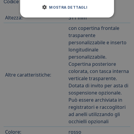
Codice produttore: 257903
MOSTRA DETTAGLI
Altezza:
311 mm
con copertina frontale
trasparente
personalizzabile e inserto
longitudinale
personalizzabile.
Copertina posteriore
colorata, con tasca interna
Altre caratteristiche:
verticale trasparente.
Dotata di invito per asta di
sospensione opzionale.
Può essere archiviata in
registratori e raccoglitori
ad anelli utilizzando gli
occhielli opzionali
Colore:
rosso