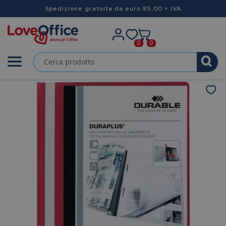
Spedizione gratuita da euro 85,00 + IVA
0
0