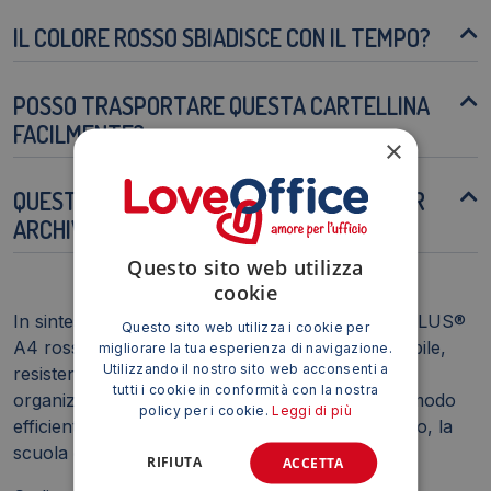
IL COLORE ROSSO SBIADISCE CON IL TEMPO?
POSSO TRASPORTARE QUESTA CARTELLINA
FACILMENTE?
×
QUESTA CARTELLINA È ADATTA ANCHE PER
ARCHIVIARE DOCUMENTI IMPORTANTI?
Questo sito web utilizza
cookie
In sintesi, la cartellina ad aghi DURABLE DURAPLUS®
Questo sito web utilizza i cookie per
A4 rossa è una soluzione di archiviazione affidabile,
migliorare la tua esperienza di navigazione.
Utilizzando il nostro sito web acconsenti a
resistente e dal design professionale, ideale per
tutti i cookie in conformità con la nostra
organizzare e proteggere i propri documenti in modo
policy per i cookie.
Leggi di più
efficiente. Questa soluzione è perfetta per l'ufficio, la
scuola o l'uso personale.
RIFIUTA
ACCETTA