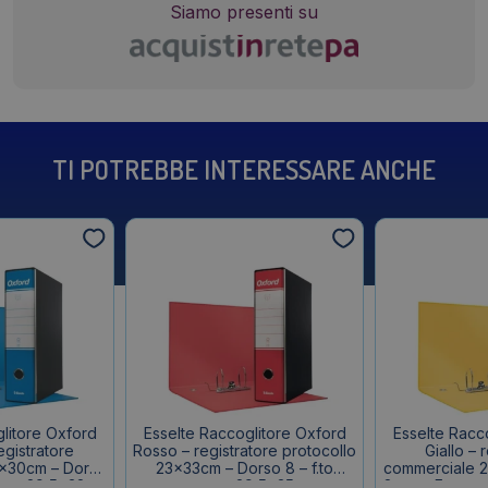
Siamo presenti su
TI POTREBBE INTERESSARE ANCHE
litore Oxford
Esselte Raccoglitore Oxford
Esselte Racc
egistratore
Rosso – registratore protocollo
Giallo – 
x30cm – Dorso
23x33cm – Dorso 8 – f.to
commerciale 
erno 29,5x32cm
esterno 29,5x35cm
8 cm – F.to e