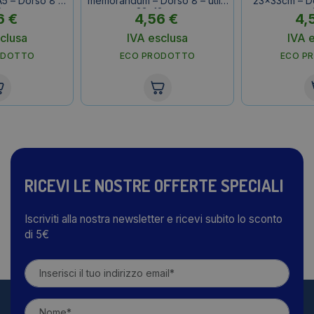
 – Dorso 8 –
memorandum – Dorso 8 – utile
23x33cm – Do
8 cm
23×18 cm
esterno
6
€
4,56
€
4,
clusa
IVA esclusa
IVA 
ODOTTO
ECO PRODOTTO
ECO P
RICEVI LE NOSTRE OFFERTE SPECIALI
Iscriviti alla nostra newsletter e ricevi subito lo sconto
di 5€