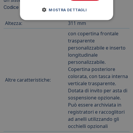
Codice prodotto: 257902
MOSTRA DETTAGLI
Altezza:
311 mm
con copertina frontale
trasparente
personalizzabile e inserto
longitudinale
personalizzabile.
Copertina posteriore
colorata, con tasca interna
Altre caratteristiche:
verticale trasparente.
Dotata di invito per asta di
sospensione opzionale.
Può essere archiviata in
registratori e raccoglitori
ad anelli utilizzando gli
occhielli opzionali