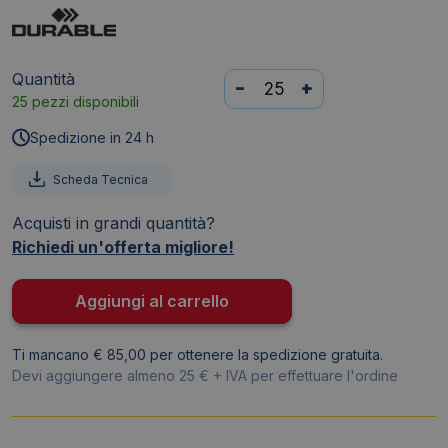
Quantità
Cartellina
-
+
25 pezzi disponibili
ad
aghi
Spedizione in 24 h
DURABLE
DURAPLUS®
Scheda Tecnica
A4
Acquisti in grandi quantità?
Bianco
Richiedi un'offerta migliore!
257902
quantità
Aggiungi al carrello
Ti mancano € 85,00 per ottenere la spedizione gratuita.
Devi aggiungere almeno 25 € + IVA per effettuare l'ordine