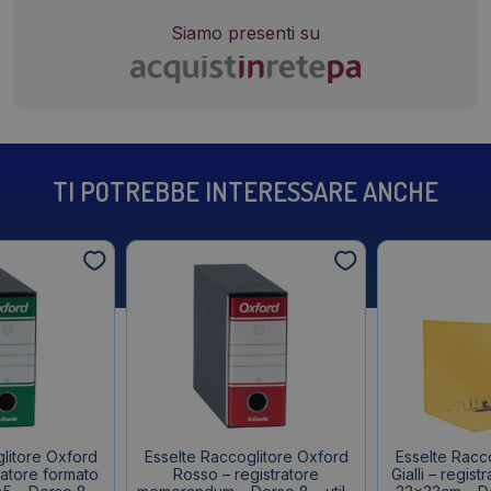
Siamo presenti su
TI POTREBBE INTERESSARE ANCHE
litore Oxford
Esselte Raccoglitore Oxford
Esselte Racc
ratore formato
Rosso – registratore
Gialli – regist