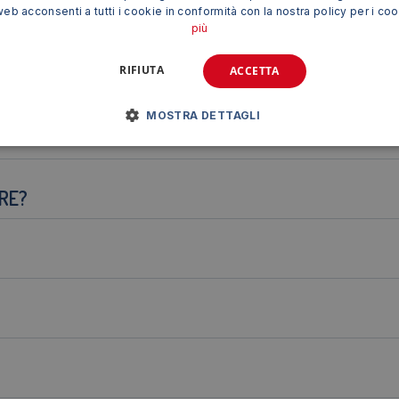
 qualità garantiscono colori vivaci e duraturi.
web acconsenti a tutti i cookie in conformità con la nostra policy per i co
più
 una stesura uniforme e senza sbavature.
porti.
RIFIUTA
ACCETTA
nti.
un utilizzo versatile.
MOSTRA DETTAGLI
ERE?