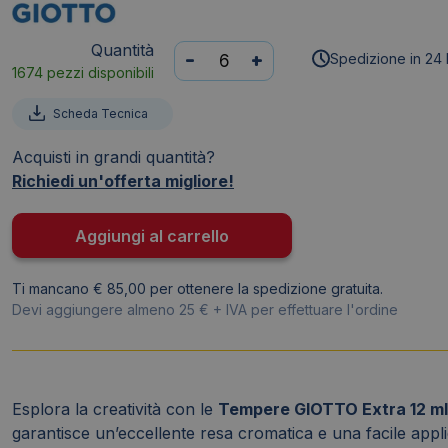
Quantità
Tubetto
-
+
Spedizione in 24 
1674 pezzi disponibili
tempera
GIOTTO
Scheda Tecnica
-
12
Acquisti in grandi quantità?
ml
Richiedi un'offerta migliore!
-
turchese
Aggiungi al carrello
-
3520
Ti mancano € 85,00 per ottenere la spedizione gratuita.
18
Devi aggiungere almeno 25 € + IVA per effettuare l'ordine
quantità
Esplora la creatività con le
Tempere GIOTTO Extra 12 ml
garantisce un’eccellente resa cromatica e una facile applica