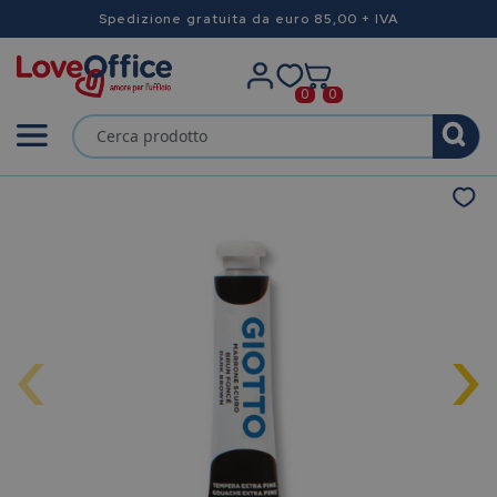
Spedizione gratuita da euro 85,00 + IVA
0
0
‹
›