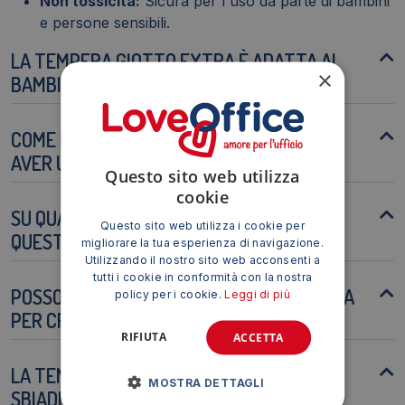
Non tossicità:
Sicura per l'uso da parte di bambini
e persone sensibili.
LA TEMPERA GIOTTO EXTRA È ADATTA AI
×
BAMBINI?
COME POSSO PULIRE GLI STRUMENTI DOPO
AVER USATO LA TEMPERA?
Questo sito web utilizza
cookie
SU QUALI SUPERFICI POSSO UTILIZZARE
Questo sito web utilizza i cookie per
QUESTA TEMPERA?
migliorare la tua esperienza di navigazione.
Utilizzando il nostro sito web acconsenti a
tutti i cookie in conformità con la nostra
POSSO MESCOLARE I COLORI GIOTTO EXTRA
policy per i cookie.
Leggi di più
PER CREARE NUOVE TONALITÀ?
RIFIUTA
ACCETTA
LA TEMPERA È RESISTENTE ALLO
MOSTRA DETTAGLI
SBIADIMENTO?