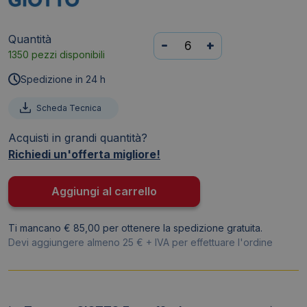
Quantità
Tubetto
-
+
1350 pezzi disponibili
tempera
GIOTTO
Spedizione in 24 h
-
12
Scheda Tecnica
ml
Acquisti in grandi quantità?
-
Richiedi un'offerta migliore!
Marrone
scuro
-
Aggiungi al carrello
3520
23
Ti mancano € 85,00 per ottenere la spedizione gratuita.
quantità
Devi aggiungere almeno 25 € + IVA per effettuare l'ordine