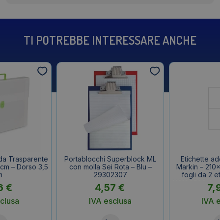
TI POTREBBE INTERESSARE ANCHE
nda Trasparente
Portablocchi Superblock ML
Etichette a
 cm – Dorso 3,5
con molla Sei Rota – Blu –
Markin – 210
m
29302307
fogli da 2 e
X210C509 (con
6
€
4,57
€
7,
clusa
IVA esclusa
IVA 