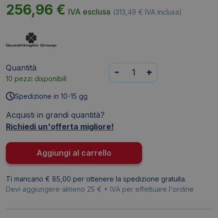
256,96
€
IVA esclusa
(
313,49
€
IVA inclusa)
Quantità
Scrivania
-
+
10 pezzi disponibili
piano
cemento
Spedizione in 10-15 gg
180x80xh.75
Acquisti in grandi quantità?
cm
Richiedi un'offerta migliore!
gamba
a
ponte
Aggiungi al carrello
in
acciaio
Ti mancano € 85,00 per ottenere la spedizione gratuita.
Argento
Devi aggiungere almeno 25 € + IVA per effettuare l'ordine
linea
Practika