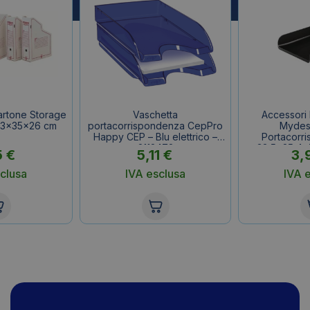
cartone Storage
Vaschetta
Accessori 
,3x35x26 cm
portacorrispondenza CepPro
Mydes
Happy CEP – Blu elettrico –
Portacorr
2112472
33,5×25,4×
5
€
5,11
€
3,
85
clusa
IVA esclusa
IVA 