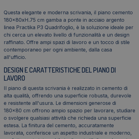
P3
Quadrifoglio
Questa elegante e moderna scrivania, il piano cemento
-
180x80xH.75 cm gamba a ponte in acciaio argento
ECSPT180-
linea Practika P3 Quadrifoglio, è la soluzione ideale per
CL-
chi cerca un elevato livello di funzionalità e un design
A
raffinato. Offre ampi spazi di lavoro e un tocco di stile
quantità
contemporaneo per ogni ambiente, dalla casa
all'ufficio.
DESIGN E CARATTERISTICHE DEL PIANO DI
LAVORO
Il piano di questa scrivania è realizzato in cemento di
alta qualità, offrendo una superficie robusta, durevole
e resistente all'usura. Le dimensioni generose di
180x80 cm offrono ampio spazio per lavorare, studiare
o svolgere qualsiasi attività che richieda una superficie
estesa. La finitura del cemento, accuratamente
lavorata, conferisce un aspetto industriale e moderno,