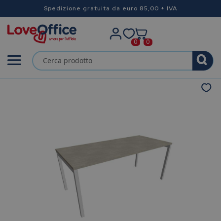
Spedizione gratuita da euro 85,00 + IVA
0
0