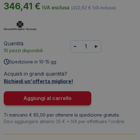
346,41
€
IVA esclusa
(
422,62
€
IVA inclusa)
Quantità
Scrivania
-
+
10 pezzi disponibili
angolare
sinistra
Spedizione in 10-15 gg
piano
Acquisti in grandi quantità?
Rovere
Richiedi un'offerta migliore!
160x120xh.75
cm
gamba
Aggiungi al carrello
a
ponte
Ti mancano € 85,00 per ottenere la spedizione gratuita.
in
Devi aggiungere almeno 25 € + IVA per effettuare l'ordine
acciaio
Bianco