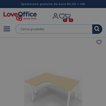
Spedizione gratuita da euro 85,00 + IVA
0
0