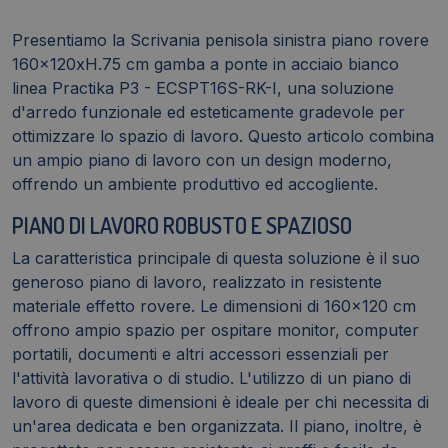
linea
Practika
Presentiamo la Scrivania penisola sinistra piano rovere
P3
160x120xH.75 cm gamba a ponte in acciaio bianco
-
linea Practika P3 - ECSPT16S-RK-I, una soluzione
ECSPT16S-
d'arredo funzionale ed esteticamente gradevole per
RK-
ottimizzare lo spazio di lavoro. Questo articolo combina
I
un ampio piano di lavoro con un design moderno,
quantità
offrendo un ambiente produttivo ed accogliente.
PIANO DI LAVORO ROBUSTO E SPAZIOSO
La caratteristica principale di questa soluzione è il suo
generoso piano di lavoro, realizzato in resistente
materiale effetto rovere. Le dimensioni di 160x120 cm
offrono ampio spazio per ospitare monitor, computer
portatili, documenti e altri accessori essenziali per
l'attività lavorativa o di studio. L'utilizzo di un piano di
lavoro di queste dimensioni è ideale per chi necessita di
un'area dedicata e ben organizzata. Il piano, inoltre, è