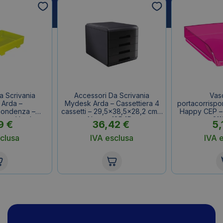
a Scrivania
Accessori Da Scrivania
Vas
Arda –
Mydesk Arda – Cassettiera 4
portacorrisp
pondenza –
cassetti – 29,5×38,5×28,2 cm –
Happy CEP – 
cm – Verde –
Nero – 18P4Pn
21
9
€
36,42
€
5,
10V
clusa
IVA esclusa
IVA 