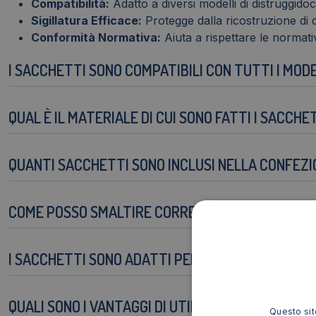
Compatibilità:
Adatto a diversi modelli di distruggido
Sigillatura Efficace:
Protegge dalla ricostruzione di d
Conformità Normativa:
Aiuta a rispettare le normativ
I SACCHETTI SONO COMPATIBILI CON TUTTI I MOD
QUAL È IL MATERIALE DI CUI SONO FATTI I SACCHE
QUANTI SACCHETTI SONO INCLUSI NELLA CONFEZI
COME POSSO SMALTIRE CORRETTAMENTE I SACCH
I SACCHETTI SONO ADATTI PER DISTRUGGERE ANC
QUALI SONO I VANTAGGI DI UTILIZZARE SACCHET
Questo sito