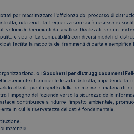
ttati per massimizzare l'efficienza del processo di distru
trutta, riducendo la frequenza con cui è necessario sostitui
ati volumi di documenti da smaltire. Realizzati con un
mater
ulito e sicuro. La compatibilità con diversi modelli di distr
dicati facilita la raccolta dei frammenti di carta e semplifi
 organizzazione, e i
Sacchetti per distruggidocumenti Fel
o efficacemente i frammenti di carta distrutta, impedendo la 
valido alleato per il rispetto delle normative in materia di pr
a l'impegno dell'azienda verso la sicurezza delle informazion
i cartacei contribuisce a ridurre l'impatto ambientale, promuo
nte in cui la riservatezza dei dati è fondamentale.
tituzione.
di materiale.