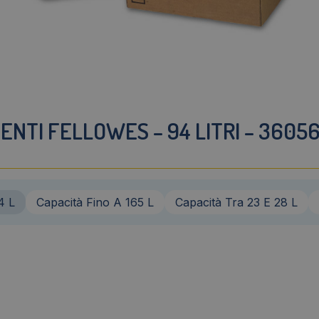
NTI FELLOWES – 94 LITRI – 36056
4 L
Capacità Fino A 165 L
Capacità Tra 23 E 28 L