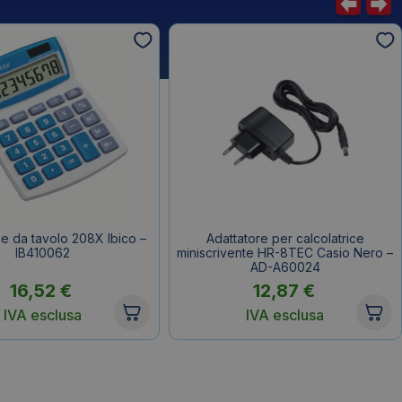
ce da tavolo 208X Ibico –
Adattatore per calcolatrice
IB410062
miniscrivente HR-8TEC Casio Nero –
AD-A60024
16,52
€
12,87
€
IVA esclusa
IVA esclusa