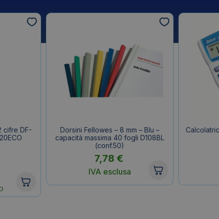
2 cifre DF-
Dorsini Fellowes – 8 mm – Blu –
Calcolatri
120ECO
capacità massima 40 fogli D108BL
(conf.50)
7,78
€
IVA esclusa
O