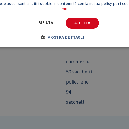
web acconsenti a tutti i cookie in conformità con la nostra policy per i co
più
appresentano una soluzione pratica, sicura ed efficiente per
RIFIUTA
ACCETTA
 un'ampia gamma di distruggidocumenti Fellowes. Investire 
nte di lavoro pulito e organizzato.
MOSTRA DETTAGLI
commercial
50 sacchetti
polietilene
94 l
sacchetti