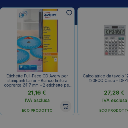
Etichette Full-Face CD Avery per
Calcolatrice da tavolo 1
stampanti Laser – Bianco finitura
120ECO Casio – DF-
coprente Ø117 mm – 2 etichette per
foglio – 25 fogli – L7676-25 (conf.50
21,16
€
27,28
€
etichette)
IVA esclusa
IVA esclusa
ECO PRODOTTO
ECO PRODOTT