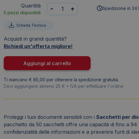
Quantità
Sacchetti
-
+
Spedizione in 24 
5 pezzi disponibili
per
distruggidocumenti
Scheda Tecnica
Fellowes
-
Acquisti in grandi quantità?
94
Richiedi un'offerta migliore!
litri
-
Aggiungi al carrello
36056
(conf.50)
Ti mancano € 85,00 per ottenere la spedizione gratuita.
quantità
Devi aggiungere almeno 25 € + IVA per effettuare l'ordine
Proteggi i tuoi documenti sensibili con i
Sacchetti per di
pacchetto da 50 sacchetti offre una capacità di fino a 94 l
confidenzialità delle informazioni e a prevenire furti di iden