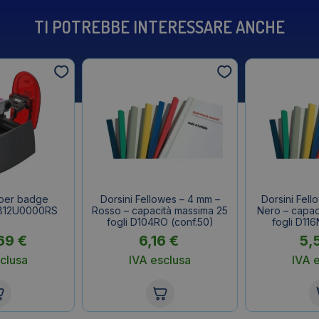
TI POTREBBE INTERESSARE ANCHE
per badge
Dorsini Fellowes – 4 mm –
Dorsini Fell
B12U0000RS
Rosso – capacità massima 25
Nero – capac
fogli D104RO (conf.50)
fogli D116
69
€
6,16
€
5,
clusa
IVA esclusa
IVA 