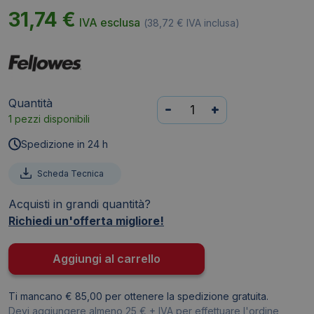
31,74
€
IVA esclusa
(
38,72
€
IVA inclusa)
Quantità
Sacchetti
-
+
1 pezzi disponibili
per
distruggidocumenti
Spedizione in 24 h
Fellowes
-
Scheda Tecnica
23
Acquisti in grandi quantità?
-
Richiedi un'offerta migliore!
28
litri
(conf.100)
Aggiungi al carrello
quantità
Ti mancano € 85,00 per ottenere la spedizione gratuita.
Devi aggiungere almeno 25 € + IVA per effettuare l'ordine