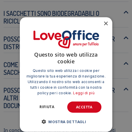
I SACCHETTI SONO BIODEGRADABILI O
RICICLABILI?
×
POSSO UTILIZZARE QUESTI SACCHETTI PER
DISTRUGGERE CARTE DI CREDITO O CD?
Questo sito web utilizza
cookie
COME POSSO PROLUNGARE LA DURATA DEI
SACCHETTI?
Questo sito web utilizza i cookie per
migliorare la tua esperienza di navigazione.
Utilizzando il nostro sito web acconsenti a
tutti i cookie in conformità con la nostra
POSSO UTILIZZARE QUESTI SACCHETTI PER
policy per i cookie.
Leggi di più
ALTRI SCOPI OLTRE ALLA DISTRUZIONE DEI
DOCUMENTI?
RIFIUTA
ACCETTA
MOSTRA DETTAGLI
In conclusione, i Sacchetti per distruggidocumenti