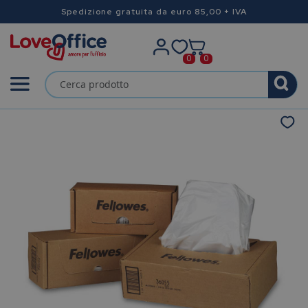
Spedizione gratuita da euro 85,00 + IVA
0
0