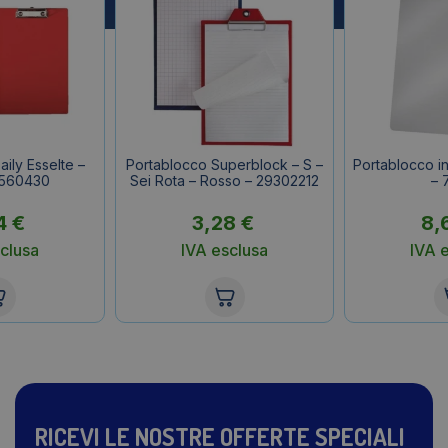
ily Esselte –
Portablocco Superblock – S –
Portablocco in
 560430
Sei Rota – Rosso – 29302212
– 
4
€
3,28
€
8,
clusa
IVA esclusa
IVA 
RICEVI LE NOSTRE OFFERTE SPECIALI