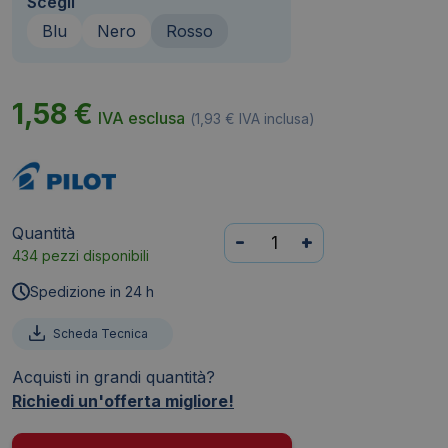
Scegli
Blu
Nero
Rosso
1,58
€
IVA esclusa
(
1,93
€
IVA inclusa)
Quantità
Pennarello
-
+
434 pezzi disponibili
punta
tonda
Spedizione in 24 h
SCA
Pilot
Scheda Tecnica
-
Acquisti in grandi quantità?
Rosso
Richiedi un'offerta migliore!
-
tonda