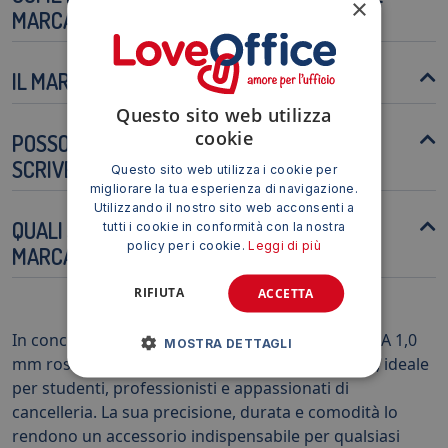
×
MARCATORE?
IL MARCATORE È TOSSICO?
Questo sito web utilizza
cookie
POSSO USARE QUESTO MARCATORE PER
SCRIVERE SU TESSUTI?
Questo sito web utilizza i cookie per
migliorare la tua esperienza di navigazione.
Utilizzando il nostro sito web acconsenti a
QUALI SONO LE ALTERNATIVE A QUESTO
tutti i cookie in conformità con la nostra
policy per i cookie.
Leggi di più
MARCATORE?
RIFIUTA
ACCETTA
In conclusione, il Marcatore punta tonda Pilot SCA 1,0
MOSTRA DETTAGLI
mm rosso è uno strumento versatile e affidabile, ideale
per studenti, professionisti e appassionati di
cancelleria. La sua precisione, durata e comodità lo
rendono un accessorio indispensabile per qualsiasi