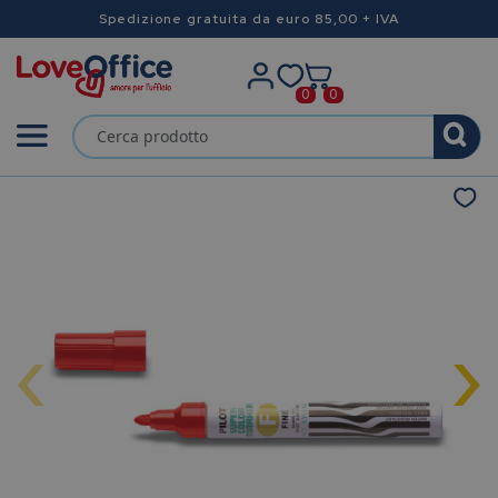
Spedizione gratuita da euro 85,00 + IVA
0
0
‹
›