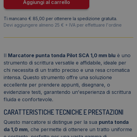
tonda
Aggiungi al carrello
-
1
Ti mancano € 85,00 per ottenere la spedizione gratuita.
mm
Devi aggiungere almeno 25 € + IVA per effettuare l'ordine
-
002410
quantità
Il
Marcatore punta tonda Pilot SCA 1,0 mm blu
è uno
strumento di scrittura versatile e affidabile, ideale per
chi necessita di un tratto preciso e una resa cromatica
intensa. Questo strumento offre una soluzione
eccellente per prendere appunti, disegnare, o
evidenziare testi, garantendo un'esperienza di scrittura
fluida e confortevole.
CARATTERISTICHE TECNICHE E PRESTAZIONI
Questo marcatore si distingue per la sua
punta tonda
da 1,0 mm
, che permette di ottenere un tratto uniforme
e costante, perfetto per una vasta gamma di