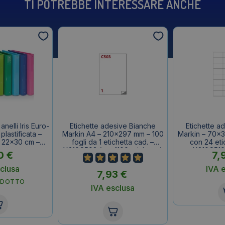
TI POTREBBE INTERESSARE ANCHE
nelli Iris Euro-
Etichette adesive Bianche
Etichette a
 plastificata –
Markin A4 – 210×297 mm – 100
Markin – 70×3
 22×30 cm –
fogli da 1 etichetta cad. –
con 24 eti
so
X210C503 (conf.100 etichette)
X210C510
0
€
7,
etic
clusa
IVA 
7,93
€
ODOTTO
IVA esclusa