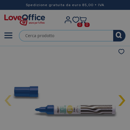
Spedizione gratuita da euro 85,00 + IVA
0
0
‹
›