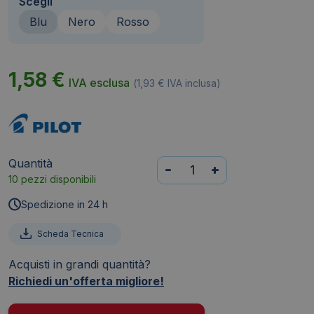
Scegli
Blu
Nero
Rosso
1,58
€
IVA esclusa
(
1,93
€
IVA inclusa)
Quantità
Pennarello
-
+
10 pezzi disponibili
indelebile
punta
Spedizione in 24 h
tonda
SCA
Scheda Tecnica
Pilot
Acquisti in grandi quantità?
-
Richiedi un'offerta migliore!
Blu
-