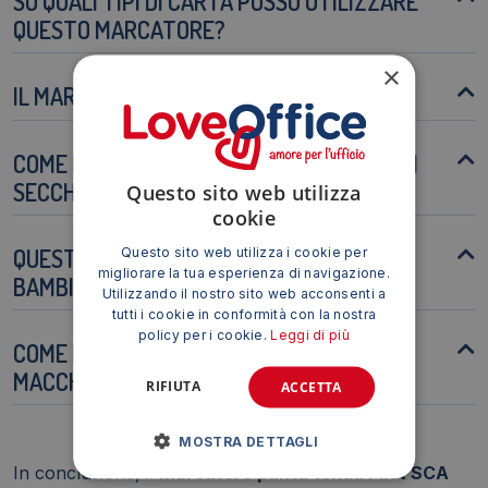
SU QUALI TIPI DI CARTA POSSO UTILIZZARE
QUESTO MARCATORE?
×
IL MARCATORE È RICARICABILE?
COME POSSO EVITARE CHE L'INCHIOSTRO SI
SECCHI?
Questo sito web utilizza
cookie
QUESTO MARCATORE È ADATTO PER I
Questo sito web utilizza i cookie per
migliorare la tua esperienza di navigazione.
BAMBINI?
Utilizzando il nostro sito web acconsenti a
tutti i cookie in conformità con la nostra
policy per i cookie.
Leggi di più
COME POSSO PULIRE LE SUPERFICI
MACCHIATE DALL'INCHIOSTRO?
RIFIUTA
ACCETTA
MOSTRA DETTAGLI
In conclusione, il
Marcatore punta tonda Pilot SCA