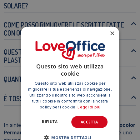
SOLARE?
COME POSSO RIMUOVERE LE SCRITTE FATTE
×
CON QUESTA MATITA?
QUESTA MATITA PUÒ ESSERE USATA SU
PLASTICA?
Questo sito web utilizza
cookie
QUANTO DURA L'INCHIOSTRO SU VETRO?
Questo sito web utilizza i cookie per
migliorare la tua esperienza di navigazione.
Utilizzando il nostro sito web acconsenti a
È TOSSICA QUESTA MATITA?
tutti i cookie in conformità con la nostra
policy per i cookie.
Leggi di più
RIFIUTA
ACCETTA
In sintesi, la
Matita vetrografica Staedtler Lumocolor
Permanent Glasochrom 108 20 nero 108 20-9
è uno
MOSTRA DETTAGLI
strumento versatile e affidabile per la marcatura