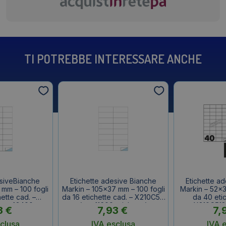
TI POTREBBE INTERESSARE ANCHE
esiveBianche
Etichette adesive Bianche
Etichette a
mm – 100 fogli
Markin – 105×37 mm – 100 fogli
Markin – 52×3
ette cad. –
da 16 etichette cad. – X210C511
da 40 etic
conf.2400
(conf.1600 etichette)
X210C513
3
€
7,93
€
7,
ette)
etic
clusa
IVA esclusa
IVA 