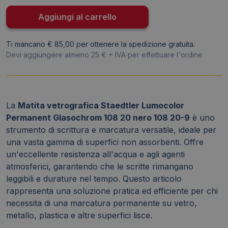
-
tonda
Aggiungi al carrello
-
tratto
Ti mancano € 85,00 per ottenere la spedizione gratuita.
1-
Devi aggiungere almeno 25 € + IVA per effettuare l'ordine
4
mm
quantità
La
Matita vetrografica Staedtler Lumocolor
Permanent Glasochrom 108 20 nero 108 20-9
è uno
strumento di scrittura e marcatura versatile, ideale per
una vasta gamma di superfici non assorbenti. Offre
un'eccellente resistenza all'acqua e agli agenti
atmosferici, garantendo che le scritte rimangano
leggibili e durature nel tempo. Questo articolo
rappresenta una soluzione pratica ed efficiente per chi
necessita di una marcatura permanente su vetro,
metallo, plastica e altre superfici lisce.