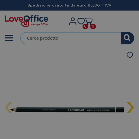
Spedizione gratuita da euro 85,00 + IVA
0
0
‹
›