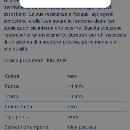
permanente su una vasta gamma di superfici non
assorbenti. La sua resistenza all'acqua, agli agenti
atmosferici e alla luce solare la rendono ideale per
applicazioni sia interne che esterne. Questa soluzione
rappresenta un investimento duraturo per chi necessita
di un sistema di marcatura preciso, permanente e di
alta qualità.
Codice produttore: 108 20-9
Colore:
nero
Punta:
1-4 mm
Tratto:
1-4 mm
Colore fusto:
nero
Tipo punta:
tonda
Serbatoio/tampone:
mina pastosa