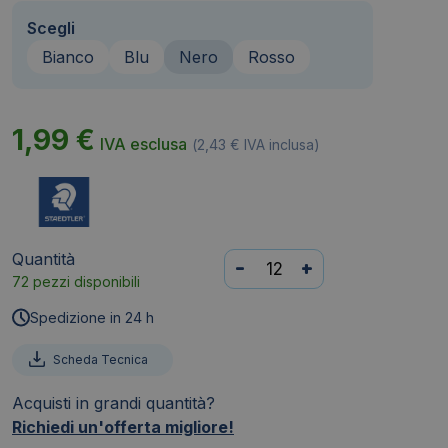
Scegli
Bianco
Blu
Nero
Rosso
1,99
€
IVA esclusa
(
2,43
€
IVA inclusa)
Quantità
Matita
-
+
72 pezzi disponibili
vetrografica
Lumocolor®
Spedizione in 24 h
Permanent
Glasochrom
Scheda Tecnica
Staedtler
Acquisti in grandi quantità?
-
Richiedi un'offerta migliore!
Nero