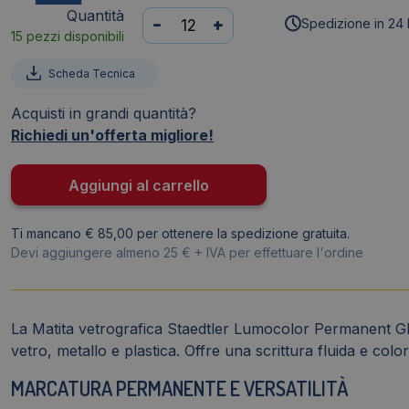
Quantità
Matita
-
+
Spedizione in 24 
15 pezzi disponibili
vetrografica
Lumocolor®
Scheda Tecnica
Permanent
Glasochrom
Acquisti in grandi quantità?
Staedtler
Richiedi un'offerta migliore!
-
Blu
Aggiungi al carrello
-
tonda
Ti mancano € 85,00 per ottenere la spedizione gratuita.
-
Devi aggiungere almeno 25 € + IVA per effettuare l'ordine
tratto
1-
4
mm
La Matita vetrografica Staedtler Lumocolor Permanent Gl
quantità
vetro, metallo e plastica. Offre una scrittura fluida e color
MARCATURA PERMANENTE E VERSATILITÀ