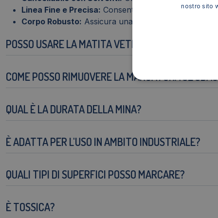
nostro sito 
Linea Fine e Precisa:
Consente una marcatura chiara 
Corpo Robusto:
Assicura una presa comoda e durev
POSSO USARE LA MATITA VETROGRAFICA SU SUPE
COME POSSO RIMUOVERE LA MARCATURA SE SBAG
QUAL È LA DURATA DELLA MINA?
È ADATTA PER L'USO IN AMBITO INDUSTRIALE?
QUALI TIPI DI SUPERFICI POSSO MARCARE?
È TOSSICA?