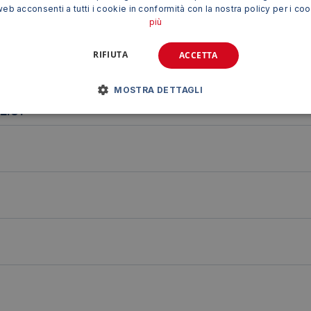
web acconsenti a tutti i cookie in conformità con la nostra policy per i co
e leggibile.
più
ole.
RIFIUTA
ACCETTA
RFICI UMIDE?
MOSTRA DETTAGLI
LIO?