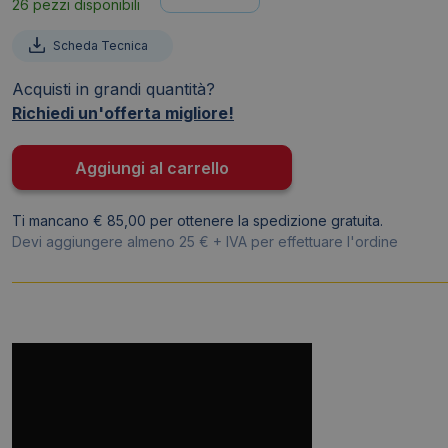
26 pezzi disponibili
Durable
-
Scheda Tecnica
A4
-
Acquisti in grandi quantità?
Nero
Richiedi un'offerta migliore!
-
4872-
Aggiungi al carrello
01
(conf.2)
Ti mancano € 85,00 per ottenere la spedizione gratuita.
quantità
Devi aggiungere almeno 25 € + IVA per effettuare l'ordine