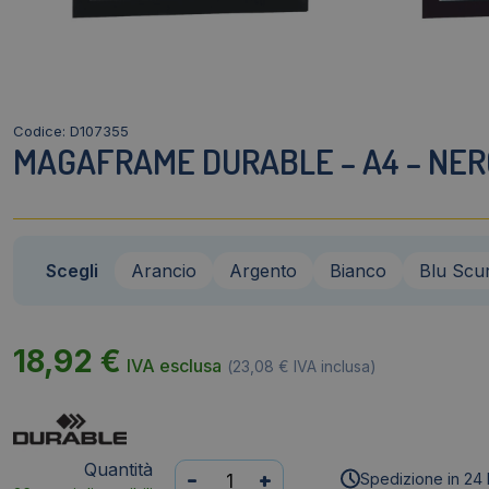
Codice: D107355
MAGAFRAME DURABLE – A4 – NERO
Scegli
Arancio
Argento
Bianco
Blu Scu
18,92
€
IVA esclusa
(
23,08
€
IVA inclusa)
Quantità
Magaframe
-
+
Spedizione in 24 