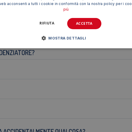
web acconsenti a tutti i cookie in conformità con la nostra policy per i co
ro urti e cadute.
più
ale durante l'uso.
individuazione del prodotto.
RIFIUTA
ACCETTA
MOSTRA DETTAGLI
IDENZIATORE?
IA ACCIDENTALMENTE QUALCOSA?