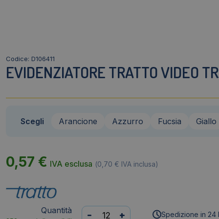
Codice: D106411
EVIDENZIATORE TRATTO VIDEO TRA
Scegli
Arancione
Azzurro
Fucsia
Giallo
0,57
€
IVA esclusa
(
0,70
€
IVA inclusa)
Quantità
Evidenziatore
-
+
Spedizione in 24 