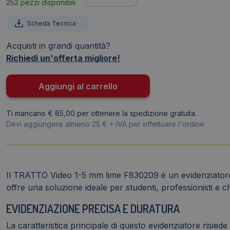
252 pezzi disponibili
Tratto
Video
Scheda Tecnica
Tratto
Lime
Acquisti in grandi quantità?
-
Richiedi un'offerta migliore!
1-
5
Aggiungi al carrello
mm
quantità
Ti mancano € 85,00 per ottenere la spedizione gratuita.
Devi aggiungere almeno 25 € + IVA per effettuare l'ordine
Il TRATTO Video 1-5 mm lime F830209 è un evidenziatore di
offre una soluzione ideale per studenti, professionisti e 
EVIDENZIAZIONE PRECISA E DURATURA
La caratteristica principale di questo evidenziatore risie