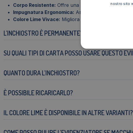
nostro sito 
Corpo Resistente:
Offre una protezione efficace cont
Impugnatura Ergonomica:
Assicura un comfort ottim
Colore Lime Vivace:
Migliora la visibilità e facilita l'
L'INCHIOSTRO È PERMANENTE?
SU QUALI TIPI DI CARTA POSSO USARE QUESTO EV
QUANTO DURA L'INCHIOSTRO?
È POSSIBILE RICARICARLO?
IL COLORE LIME È DISPONIBILE IN ALTRE VARIANTI?
COME POSSO PULIRE L'EVIDENZIATORE SE MACCH