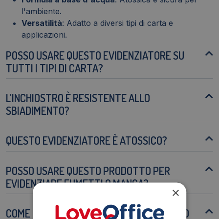
l'ambiente.
Versatilità
: Adatto a diversi tipi di carta e
applicazioni.
POSSO USARE QUESTO EVIDENZIATORE SU
TUTTI I TIPI DI CARTA?
L'INCHIOSTRO È RESISTENTE ALLO
SBIADIMENTO?
QUESTO EVIDENZIATORE È ATOSSICO?
POSSO USARE QUESTO PRODOTTO PER
EVIDENZIARE FUMETTI O MANGA?
×
COME POSSO PREVENIRE CHE L'INCHIOSTRO