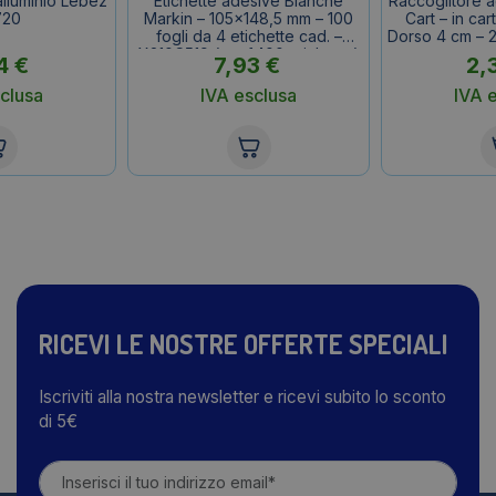
alluminio Lebez
Etichette adesive Bianche
Raccoglitore ad
720
Markin – 105×148,5 mm – 100
Cart – in cart
fogli da 4 etichette cad. –
Dorso 4 cm – 2
X210C519 (conf.400 etichette)
4
€
7,93
€
2,
clusa
IVA esclusa
IVA 
RICEVI LE NOSTRE OFFERTE SPECIALI
Iscriviti alla nostra newsletter e ricevi subito lo sconto
di 5€