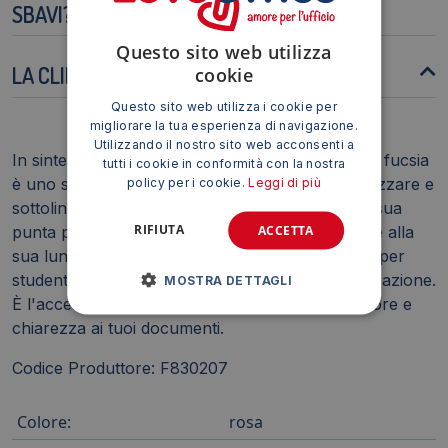
SBAVI?
Questo sito web utilizza
LA CLIP È RIMOVIBILE?
cookie
Questo sito web utilizza i cookie per
migliorare la tua esperienza di navigazione.
Utilizzando il nostro sito web acconsenti a
In sintesi, l'Evidenziatore TRATTO Video 1-5 mm fucsia
tutti i cookie in conformità con la nostra
è uno strumento versatile e affidabile per organizzare e
policy per i cookie.
Leggi di più
sottolineare informazioni importanti. Grazie alla sua
RIFIUTA
ACCETTA
punta precisa, alla sua formula a base d'acqua e alla
sua lunga durata, rappresenta una scelta ideale per
studenti, professionisti e appassionati di organizzazione.
MOSTRA DETTAGLI
È l'accessorio perfetto per dare un tocco di colore e
chiarezza ai tuoi documenti.
Codice Produttore: F830207
Colore:
rosa