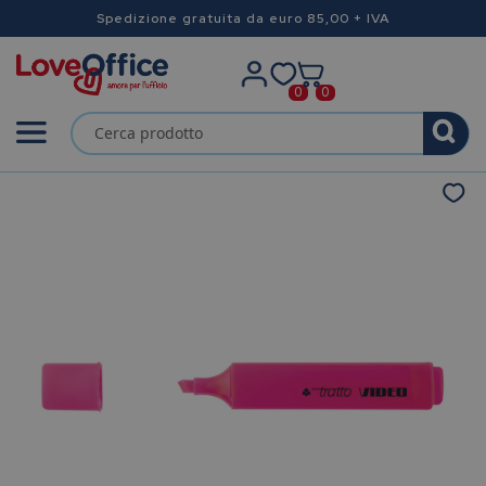
Spedizione gratuita da euro 85,00 + IVA
0
0