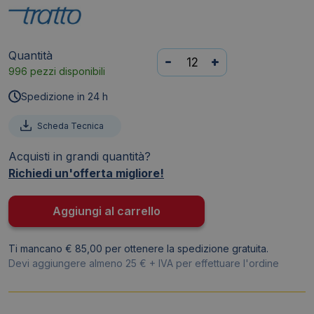
Quantità
Evidenziatore
-
+
996 pezzi disponibili
Tratto
Video
Spedizione in 24 h
-
Rosa
Scheda Tecnica
-
Acquisti in grandi quantità?
1-
Richiedi un'offerta migliore!
5
mm
-
Aggiungi al carrello
830207
quantità
Ti mancano € 85,00 per ottenere la spedizione gratuita.
Devi aggiungere almeno 25 € + IVA per effettuare l'ordine