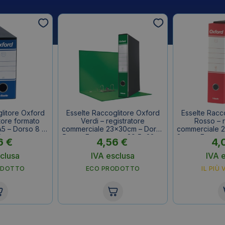
litore Oxford
Esselte Raccoglitore Oxford
Esselte Racc
atore formato
Verdi – registratore
Rosso – r
 – Dorso 8 –
commerciale 23x30cm – Dorso
commerciale 
8 cm
5 cm – F.to esterno 29,5x32cm
8 cm – F.to e
6
€
4,56
€
4,
clusa
IVA esclusa
IVA 
ODOTTO
ECO PRODOTTO
IL PIÙ