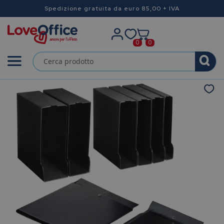
Spedizione gratuita da euro 85,00 + IVA
0
0