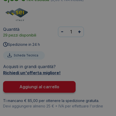
Quantità
Custodia
-
+
29 pezzi disponibili
per
raccoglitori
Spedizione in 24 h
Sei
Rota
Scheda Tecnica
-
Acquisti in grandi quantità?
Dorso
Richiedi un'offerta migliore!
6,5
cm
-
Aggiungi al carrello
A4
-
Ti mancano € 85,00 per ottenere la spedizione gratuita.
Nero
Devi aggiungere almeno 25 € + IVA per effettuare l'ordine
-