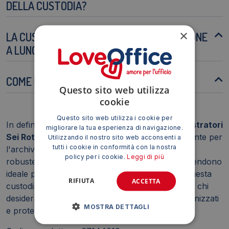
DELLA CUSTODIA?
×
LA CUSTODIA È ADATTA PER L'ARCHIVIAZIONE
A LUNGO TERMINE?
COME POSSO PULIRE LA CUSTODIA?
Questo sito web utilizza
cookie
Questo sito web utilizza i cookie per
In definitiva, la
Custodia per raccoglitori e registratori
migliorare la tua esperienza di navigazione.
Sei Rota 40 A4
è una soluzione pratica ed elegante per
Utilizzando il nostro sito web acconsenti a
tutti i cookie in conformità con la nostra
l'archiviazione di documenti importanti. La sua
policy per i cookie.
Leggi di più
robustezza, capacità e design professionale la rendono
ideale per uso ufficio, scolastico o domestico. Questa
RIFIUTA
ACCETTA
custodia rappresenta un investimento sicuro per chi
desidera mantenere i propri documenti ben organizzati
MOSTRA DETTAGLI
e protetti nel tempo.