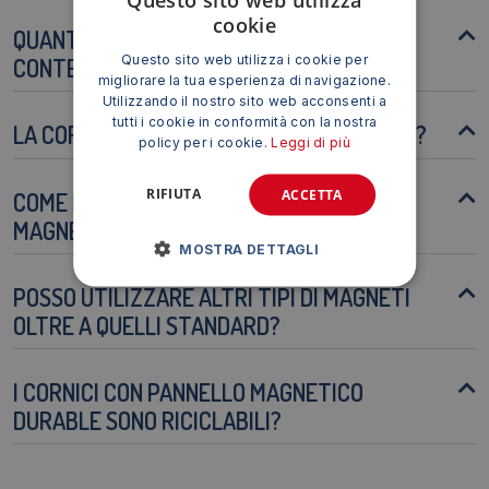
cookie
QUANTI FOGLI A4 POSSO INSERIRE
Questo sito web utilizza i cookie per
CONTEMPORANEAMENTE?
migliorare la tua esperienza di navigazione.
Utilizzando il nostro sito web acconsenti a
tutti i cookie in conformità con la nostra
LA CORNICE È ADATTA PER L'USO ESTERNO?
policy per i cookie.
Leggi di più
RIFIUTA
ACCETTA
COME POSSO PULIRE LA SUPERFICIE
MAGNETICA?
MOSTRA DETTAGLI
POSSO UTILIZZARE ALTRI TIPI DI MAGNETI
OLTRE A QUELLI STANDARD?
I CORNICI CON PANNELLO MAGNETICO
DURABLE SONO RICICLABILI?