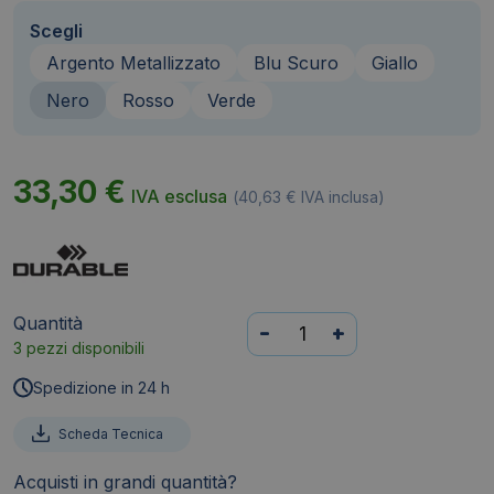
Scegli
Argento Metallizzato
Blu Scuro
Giallo
Nero
Rosso
Verde
33,30
€
IVA esclusa
(
40,63
€
IVA inclusa)
Quantità
Cornice
-
+
3 pezzi disponibili
magnetica
Durable
Spedizione in 24 h
-
A4
Scheda Tecnica
-
Acquisti in grandi quantità?
25x0,45x32,5