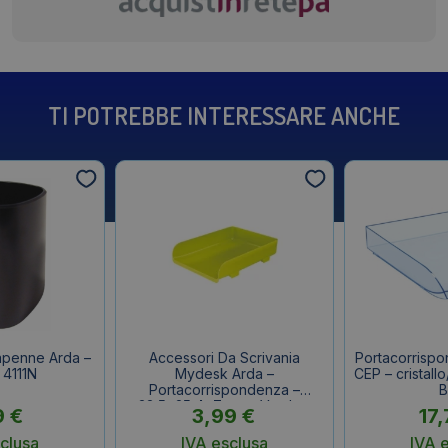
TI POTREBBE INTERESSARE ANCHE
apenne Arda –
Accessori Da Scrivania
Portacorrispo
 4111N
Mydesk Arda –
CEP – cristallo
Portacorrispondenza –
B
33,5×25,4×7 cm – Verde –
9
€
3,99
€
17
85510V
clusa
IVA esclusa
IVA 