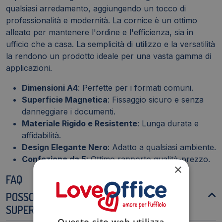
qualsiasi arredamento, aggiungendo un tocco di
professionalità e modernità. La cornice è un ottimo
alleato per mantenere l'ordine e l'efficienza, sia in
ufficio che a casa. La semplicità di utilizzo e la versatilità
la rendono un prodotto ideale per una vasta gamma di
applicazioni.
Dimensioni A4
: Perfette per i formati comuni.
Superficie Magnetica
: Fissaggio sicuro e senza
danneggiare i documenti.
Materiale Rigido e Resistente
: Lunga durata e
affidabilità.
Design Elegante Nero
: Adatto a qualsiasi ambiente.
Confezione da 5
: Ottimo rapporto qualità-prezzo.
×
FAQ
POSSO SCRIVERE DIRETTAMENTE SULLA
SUPERFICIE MAGNETICA?
Questo sito web utilizza