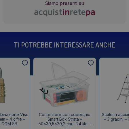
Siamo presenti su
TI POTREBBE INTERESSARE ANCHE
binazione Viso
Contenitore con coperchio
Scale in acci
m – 4 cifre –
Smart Box Strata –
– 3 gradini –
4 COM SB
50×39,5×20,2 cm – 24 litri –
HW673