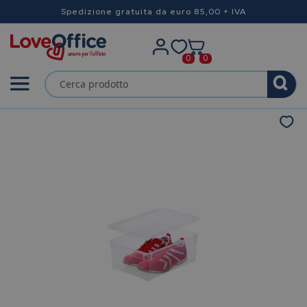
Spedizione gratuita da euro 85,00 + IVA
0
0