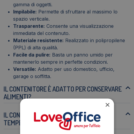
gamma di oggetti.
Impilabile:
Permette di sfruttare al massimo lo
spazio verticale.
Trasparente:
Consente una visualizzazione
immediata del contenuto.
Materiale resistente:
Realizzato in polipropilene
(PPL) di alta qualità.
Facile da pulire:
Basta un panno umido per
mantenerlo sempre in perfette condizioni.
Versatile:
Adatto per uso domestico, ufficio,
garage o soffitta.
IL CONTENITORE È ADATTO PER CONSERVARE
ALIMENTI?
×
IL CONTENITORE È RESISTENTE ALLE
TEMPERATURE ESTREME?