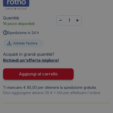
Quantità
Contenitore
-
+
16 pezzi disponibili
Rotho
portaoggetti
Spedizione in 24 h
Clear
Box
Scheda Tecnica
impilabile
Acquisti in grandi quantità?
36x26x14
Richiedi un'offerta migliore!
cm
Trasparente
F707804
Aggiungi al carrello
quantità
Ti mancano € 85,00 per ottenere la spedizione gratuita.
Devi aggiungere almeno 25 € + IVA per effettuare l'ordine