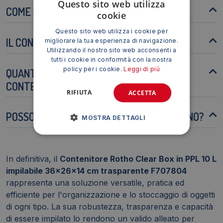
Questo sito web utilizza
COME POSSO PULIRE IL CONTENITORE?
cookie
Questo sito web utilizza i cookie per
IL CONTENITORE È RICICLABILE?
migliorare la tua esperienza di navigazione.
Utilizzando il nostro sito web acconsenti a
tutti i cookie in conformità con la nostra
policy per i cookie.
Leggi di più
QUANTO PESO PUÒ SOSTENERE IL
CONTENITORE?
RIFIUTA
ACCETTA
POSSO USARE IL CONTENITORE ALL'ESTERNO?
MOSTRA DETTAGLI
In definitiva, il
Contenitore Rotho Clear Box in PPL 10 L
impilabile 36x26x14 cm trasparente F707804
rappresenta una soluzione versatile, pratica ed
efficiente per l'organizzazione e lo stoccaggio di oggetti
di ogni tipo. La sua robustezza, trasparenza e capacità
di essere impilato lo rendono un valido alleato per