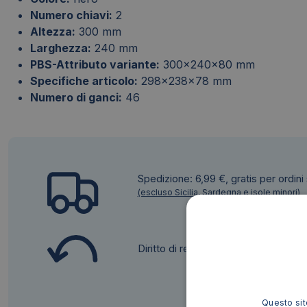
Numero chiavi:
2
Altezza:
300 mm
Larghezza:
240 mm
PBS-Attributo variante:
300x240x80 mm
Specifiche articolo:
298x238x78 mm
Numero di ganci:
46
Spedizione: 6,99 €, gratis per ordini
(escluso Sicilia, Sardegna e isole minori)
Diritto di recesso
Questo sito