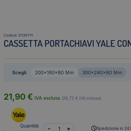
Codice: D139711
CASSETTA PORTACHIAVI YALE CO
Scegli
200x160x80 Mm
300x240x80 Mm
21,90
€
IVA esclusa
(
26,72
€
IVA inclusa)
Quantità
Cassetta
-
+
Spedizione in 24 