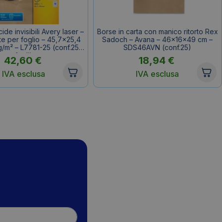
cide invisibili Avery laser –
Borse in carta con manico ritorto Rex
te per foglio – 45,7×25,4
Sadoch – Avana – 46x16x49 cm –
/m² – L7781-25 (conf.25
SDS46AVN (conf.25)
fogli)
42,60
€
18,94
€
IVA esclusa
IVA esclusa