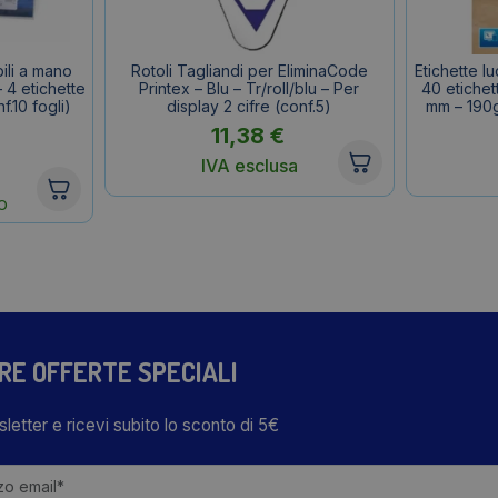
bili a mano
Rotoli Tagliandi per EliminaCode
Etichette lu
 4 etichette
Printex – Blu – Tr/roll/blu – Per
40 etichet
f.10 fogli)
display 2 cifre (conf.5)
mm – 190g
11,38
€
IVA esclusa
O
TRE OFFERTE SPECIALI
wsletter e ricevi subito lo sconto di 5€