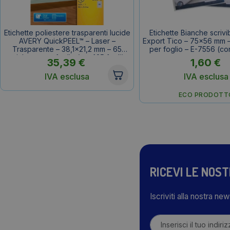
Etichette poliestere trasparenti lucide
Etichette Bianche scrivi
AVERY QuickPEEL™ – Laser –
Export Tico – 75×56 mm –
Trasparente – 38,1×21,2 mm – 65
per foglio – E-7556 (con
etichette per foglio (conf.25 fogli)
35,39
€
1,60
€
IVA esclusa
IVA esclusa
ECO PRODOTT
RICEVI LE NOS
Iscriviti alla nostra ne