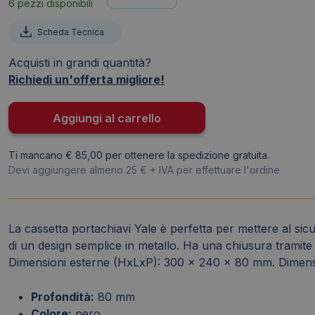
6 pezzi disponibili
portachiavi
Yale
Scheda Tecnica
con
chiusura
Acquisti in grandi quantità?
a
Richiedi un'offerta migliore!
chiave
300x240x80
Aggiungi al carrello
mm
YYKB/540/BB2
Ti mancano € 85,00 per ottenere la spedizione gratuita.
quantità
Devi aggiungere almeno 25 € + IVA per effettuare l'ordine
La cassetta portachiavi Yale è perfetta per mettere al sic
di un design semplice in metallo. Ha una chiusura tramite c
Dimensioni esterne (HxLxP): 300 x 240 x 80 mm. Dimensi
Profondità:
80 mm
Colore:
nero