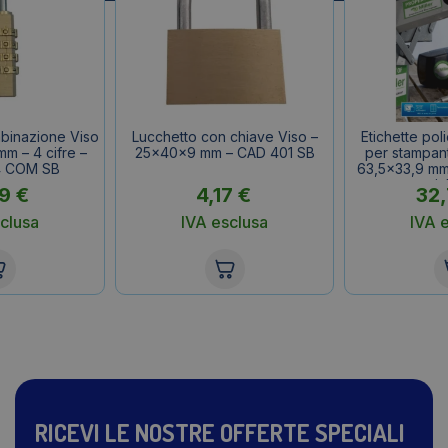
binazione Viso
Lucchetto con chiave Viso –
Etichette pol
m – 4 cifre –
25x40x9 mm – CAD 401 SB
per stampant
4 COM SB
63,5×33,9 mm 
etic
29
€
4,17
€
32
clusa
IVA esclusa
IVA 
RICEVI LE NOSTRE OFFERTE SPECIALI