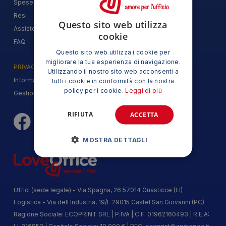
Spese e Tempi di Spedizione
Resi
Questo sito web utilizza
Assistenza
cookie
FAQ
Questo sito web utilizza i cookie per
migliorare la tua esperienza di navigazione.
PRIVACY
Utilizzando il nostro sito web acconsenti a
Informazioni sulla Privacy
tutti i cookie in conformità con la nostra
policy per i cookie.
Leggi di più
Gestione e Utilizzo dei Cookie
RIFIUTA
ACCETTA
MOSTRA DETTAGLI
Uffici (sede legale) - Via Spagna, 26 57014 Guasticce (LI)
Logistica - Via dell Industria, 19/F 29015 Castel San Giovanni (PC)
Ragione Sociale: ECOPRINT SRL | P.IVA | C.F. 01962160493 | R.E.A: