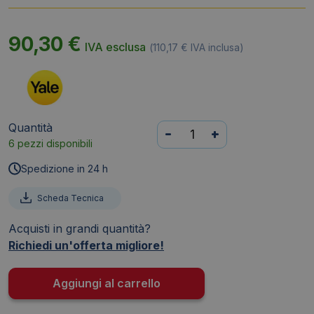
90,30
€
IVA esclusa
(
110,17
€
IVA inclusa)
Quantità
Cassaforte
-
+
6 pezzi disponibili
Yale
Value
Spedizione in 24 h
da
mobile
Scheda Tecnica
con
Acquisti in grandi quantità?
serratura
Richiedi un'offerta migliore!
elettronica
a
maniglia
Aggiungi al carrello
200x430x350
mm