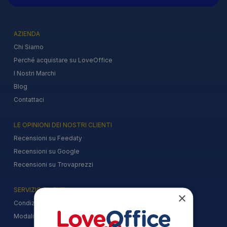
AZIENDA
Chi Siamo
Perché acquistare su LoveOffice
I Nostri Marchi
Blog
Contattaci
LE OPINIONI DEI NOSTRI CLIENTI
Recensioni su Feedaty
Recensioni su Google
Recensioni su Trovaprezzi
SERVIZIO CLIENTI
×
Condizioni Generali di Vendita
Modalità di Pagamento