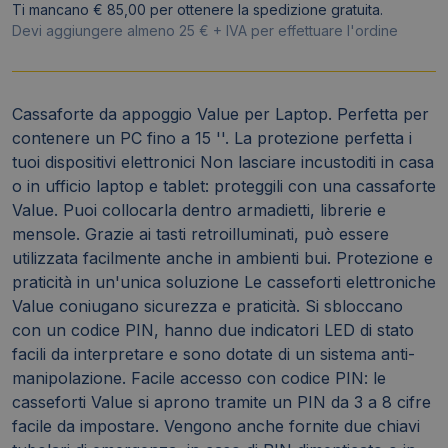
Ti mancano € 85,00 per ottenere la spedizione gratuita.
per
Devi aggiungere almeno 25 € + IVA per effettuare l'ordine
laptop
-
YYLV/200/DB2
Cassaforte da appoggio Value per Laptop. Perfetta per
quantità
contenere un PC fino a 15 ''. La protezione perfetta i
tuoi dispositivi elettronici Non lasciare incustoditi in casa
o in ufficio laptop e tablet: proteggili con una cassaforte
Value. Puoi collocarla dentro armadietti, librerie e
mensole. Grazie ai tasti retroilluminati, può essere
utilizzata facilmente anche in ambienti bui. Protezione e
praticità in un'unica soluzione Le casseforti elettroniche
Value coniugano sicurezza e praticità. Si sbloccano
con un codice PIN, hanno due indicatori LED di stato
facili da interpretare e sono dotate di un sistema anti-
manipolazione. Facile accesso con codice PIN: le
casseforti Value si aprono tramite un PIN da 3 a 8 cifre
facile da impostare. Vengono anche fornite due chiavi