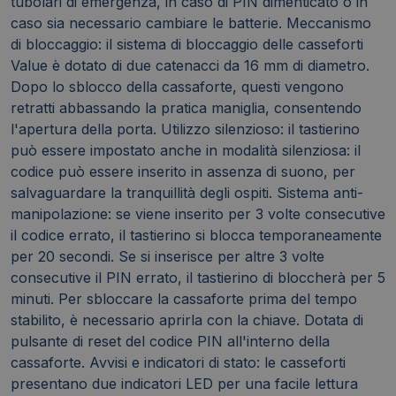
tubolari di emergenza, in caso di PIN dimenticato o in
caso sia necessario cambiare le batterie. Meccanismo
di bloccaggio: il sistema di bloccaggio delle casseforti
Value è dotato di due catenacci da 16 mm di diametro.
Dopo lo sblocco della cassaforte, questi vengono
retratti abbassando la pratica maniglia, consentendo
l'apertura della porta. Utilizzo silenzioso: il tastierino
può essere impostato anche in modalità silenziosa: il
codice può essere inserito in assenza di suono, per
salvaguardare la tranquillità degli ospiti. Sistema anti-
manipolazione: se viene inserito per 3 volte consecutive
il codice errato, il tastierino si blocca temporaneamente
per 20 secondi. Se si inserisce per altre 3 volte
consecutive il PIN errato, il tastierino di bloccherà per 5
minuti. Per sbloccare la cassaforte prima del tempo
stabilito, è necessario aprirla con la chiave. Dotata di
pulsante di reset del codice PIN all'interno della
cassaforte. Avvisi e indicatori di stato: le casseforti
presentano due indicatori LED per una facile lettura