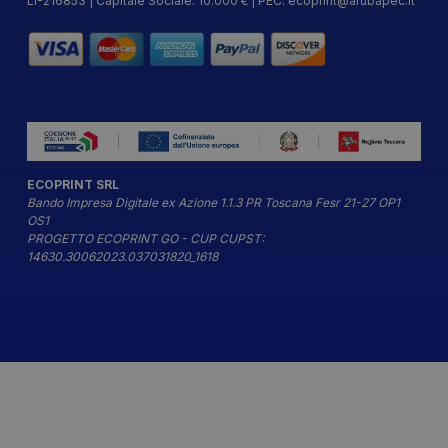
LI-216853 | Capitale Sociale: 10.000 € | PEC:
ecoprint@arubapec.it
ECOPRINT SRL
Bando Impresa Digitale ex Azione 1.1.3 PR Toscana Fesr 21-27 OP1
OS1
PROGETTO ECOPRINT GO - CUP CUPST:
14630.30062023.037031820_1618