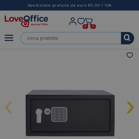
Spedizione gratuita da euro 85,00 + IVA
0
0
‹
›