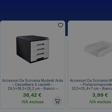
Accessori Da Scrivania Mydesk Arda
Accessori Da Scrivania 
– Cassettiera 4 cassetti –
– Portacorrisponde
29,5×38,5×28,2 cm – Bianco –
33,5×25,4×7 cm – Bianc
18P4Pb
36,42
€
3,99
€
IVA esclusa
IVA esclusa