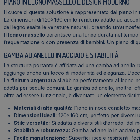
PIANO IN LEGNO MASSELLO E DESIGN MODERNO
NO-
A
Il cuore di questa soluzione è rappresentato dal piano in
quantità
Le dimensioni di 120x160 cm lo rendono adatto ad accoglie
del legno esalta le venature naturali, creando un’atmosfe
Il
legno massello
garantisce una lunga durata nel tempo, r
frequentazione o con presenza di bambini. Un piano di ques
GAMBA AD ANELLO IN ACCIAIO E STABILITÀ
La struttura portante è affidata ad una gamba ad anello r
aggiunge anche un tocco di modernità ed eleganza. L'acciai
La
finitura argentata
si abbina perfettamente al legno no
adatta per sedute comuni. La gamba ad anello, inoltre, off
oltre ad essere funzionale, è diventato un elemento disti
Materiali di alta qualità:
Piano in noce canaletto mas
Dimensioni ideali:
120x160 cm, perfetto per diversi uti
Stile versatile:
Si adatta a diversi stili d'arredo, dal 
Stabilità e robustezza:
Gamba ad anello in acciaio p
Facile manutenzione:
Superfici lisce e resistenti, faci