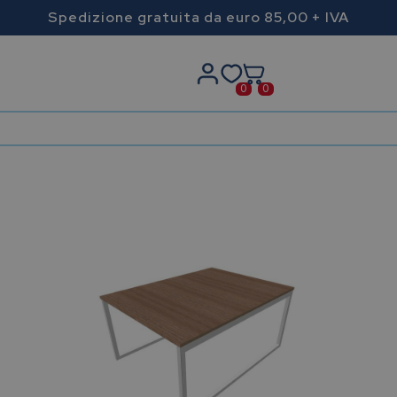
Spedizione gratuita da euro 85,00 + IVA
0
0