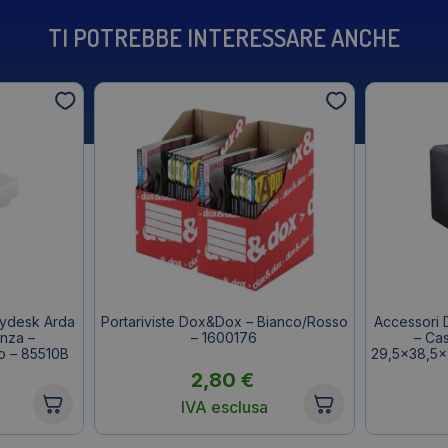
TI POTREBBE INTERESSARE ANCHE
Mydesk Arda
Portariviste Dox&Dox – Bianco/Rosso
Accessori 
nza –
– 1600176
– Cas
o – 85510B
29,5×38,5×
2,80
€
IVA esclusa