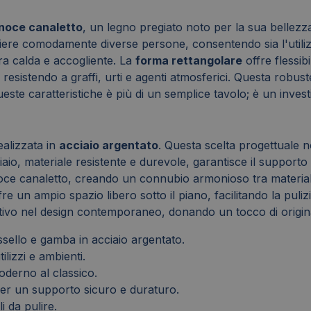
noce canaletto
, un legno pregiato noto per la sua bellezza
re comodamente diverse persone, consentendo sia l'utilizzo q
ra calda e accogliente. La
forma rettangolare
offre flessibi
esistendo a graffi, urti e agenti atmosferici. Questa robus
te caratteristiche è più di un semplice tavolo; è un investi
ealizzata in
acciaio argentato
. Questa scelta progettuale no
o, materiale resistente e durevole, garantisce il supporto n
ce canaletto, creando un connubio armonioso tra materiali 
re un ampio spazio libero sotto il piano, facilitando la puli
ntivo nel design contemporaneo, donando un tocco di origina
sello e gamba in acciaio argentato.
lizzi e ambienti.
moderno al classico.
er un supporto sicuro e duraturo.
li da pulire.