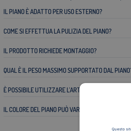
IL PIANO È ADATTO PER USO ESTERNO?
COME SI EFFETTUA LA PULIZIA DEL PIANO?
IL PRODOTTO RICHIEDE MONTAGGIO?
QUAL È IL PESO MASSIMO SUPPORTATO DAL PIANO
È POSSIBILE UTILIZZARE L'ARTICOLO IN AMBIENTI 
IL COLORE DEL PIANO PUÒ VARIARE RISPETTO ALL
Questo sito