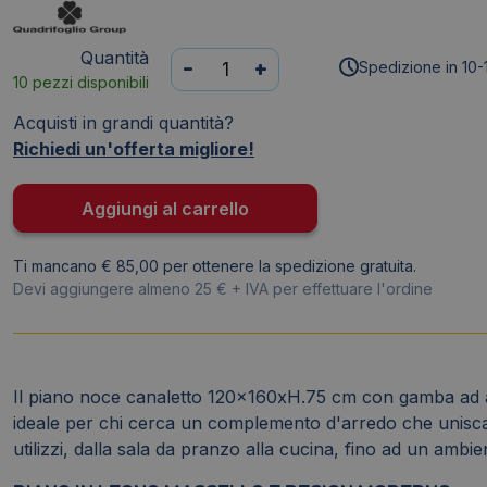
Quantità
Bench
-
+
Spedizione in 10-
10 pezzi disponibili
piano
Noce
Acquisti in grandi quantità?
canaletto
Richiedi un'offerta migliore!
120x160xh.75
cm
Aggiungi al carrello
gamba
ad
Ti mancano € 85,00 per ottenere la spedizione gratuita.
anello
Devi aggiungere almeno 25 € + IVA per effettuare l'ordine
in
acciaio
Argento
linea
Il piano noce canaletto 120x160xH.75 cm con gamba ad an
Practika
ideale per chi cerca un complemento d'arredo che unisca 
P2
utilizzi, dalla sala da pranzo alla cucina, fino ad un ambien
-
ECBEA12-