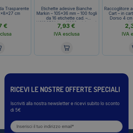
nda Trasparente
Etichette adesive Bianche
Raccoglitore ad
38x8x27 cm
Markin – 105×36 mm – 100 fogli
Cart – in cart
da 16 etichette cad. –
Dorso 4 cm
X210C501 (conf.1600 etichette)
V
7
€
7,93
€
2,
clusa
IVA esclusa
IVA 
RICEVI LE NOSTRE OFFERTE SPECIALI
Iscriviti alla nostra newsletter e ricevi subito lo sconto
di 5€