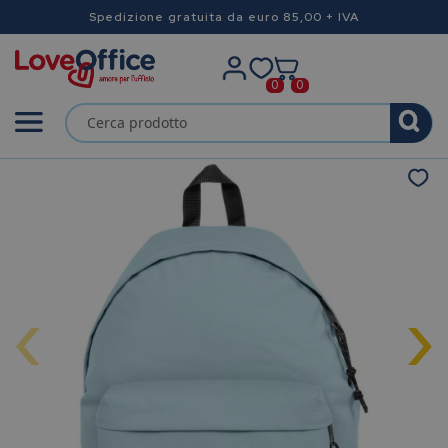
Spedizione gratuita da euro 85,00 + IVA
0
0
‹
›