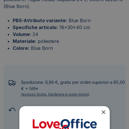
(Blue Born).
PBS-Attributo variante:
Blue Born
Specifiche articolo:
18x30x40 cm
Volume:
24
Materiale:
poliestere
Colore:
Blue Born
Spedizione: 6,99 €, gratis per ordini superiori a 85,00
€ + IVA*
(escluso Sicilia, Sardegna e isole minori)
Diritto di recesso
×