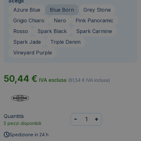
Scegli
Azure Blue
Blue Born
Grey Stone
Grigio Chiaro
Nero
Pink Panoramic
Rosso
Spark Black
Spark Carmine
Spark Jade
Triple Denim
Vineyard Purple
50,44
€
IVA esclusa
(
61,54
€
IVA inclusa)
Quantità
Zaino
-
+
5 pezzi disponibili
Eastpak
Padded
Spedizione in 24 h
Pak'r