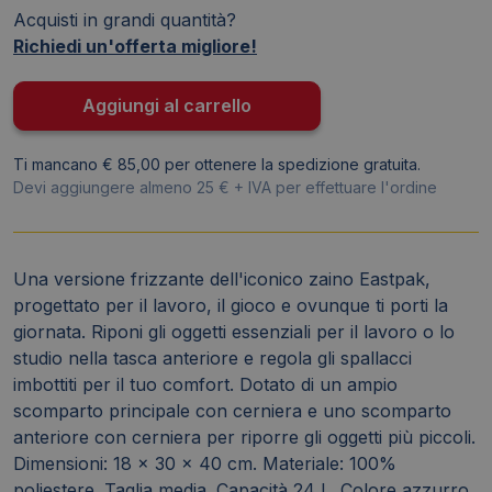
Acquisti in grandi quantità?
24
Richiedi un'offerta migliore!
litri
-
Blue
Aggiungi al carrello
Born
EK620A0D
Ti mancano € 85,00 per ottenere la spedizione gratuita.
quantità
Devi aggiungere almeno 25 € + IVA per effettuare l'ordine
Una versione frizzante dell'iconico zaino Eastpak,
progettato per il lavoro, il gioco e ovunque ti porti la
giornata. Riponi gli oggetti essenziali per il lavoro o lo
studio nella tasca anteriore e regola gli spallacci
imbottiti per il tuo comfort. Dotato di un ampio
scomparto principale con cerniera e uno scomparto
anteriore con cerniera per riporre gli oggetti più piccoli.
Dimensioni: 18 x 30 x 40 cm. Materiale: 100%
poliestere. Taglia media. Capacità 24 L. Colore azzurro