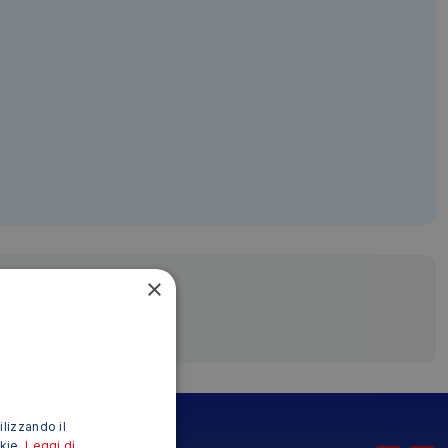
×
ilizzando il
okie.
Leggi di