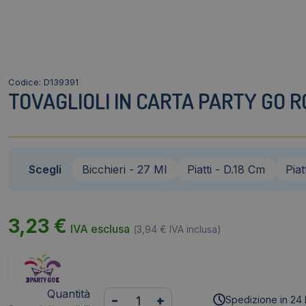
Codice: D139391
TOVAGLIOLI IN CARTA PARTY GO R
Scegli
Bicchieri - 27 Ml
Piatti - D.18 Cm
Piat
3,23
€
IVA esclusa
(
3,94
€
IVA inclusa)
Quantità
Tovaglioli
-
+
Spedizione in 24 