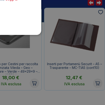
 per Cestini per raccolta
Inserti per Portamenù Securit – A5 –
enziata Vileda – Geo –
Trasparente – MC-TIA5 (conf.10)
are – Verde – 49x29x9 –
137734
18,00
€
12,47
€
IVA esclusa
IVA esclusa