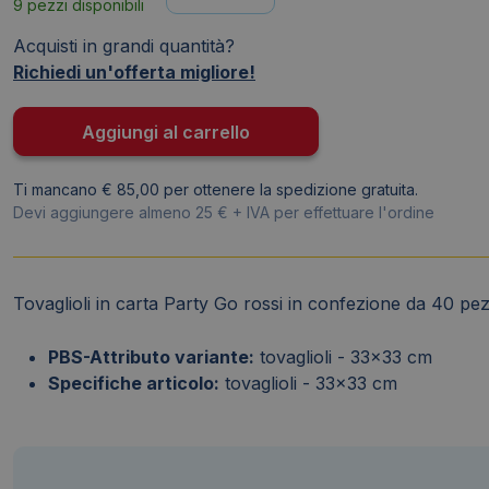
9 pezzi disponibili
in
carta
Acquisti in grandi quantità?
Party
Richiedi un'offerta migliore!
Go
rossi
Aggiungi al carrello
-
33x33
Ti mancano € 85,00 per ottenere la spedizione gratuita.
cm
Devi aggiungere almeno 25 € + IVA per effettuare l'ordine
272-
03
(conf.40)
quantità
Tovaglioli in carta Party Go rossi in confezione da 40 pez
PBS-Attributo variante:
tovaglioli - 33x33 cm
Specifiche articolo:
tovaglioli - 33x33 cm