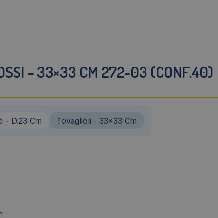
OSSI – 33×33 CM 272-03 (CONF.40)
ti - D.23 Cm
Tovaglioli - 33x33 Cm
h