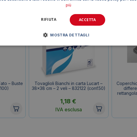
più
RIFIUTA
ACCETTA
MOSTRA DETTAGLI
Fato – Buste
Tovaglioli Bianchi in carta Lucart –
Coperchio
.100)
38×38 cm – 2 veli – 832122 (conf.50)
differ
rettangol
1,18
€
IVA esclusa