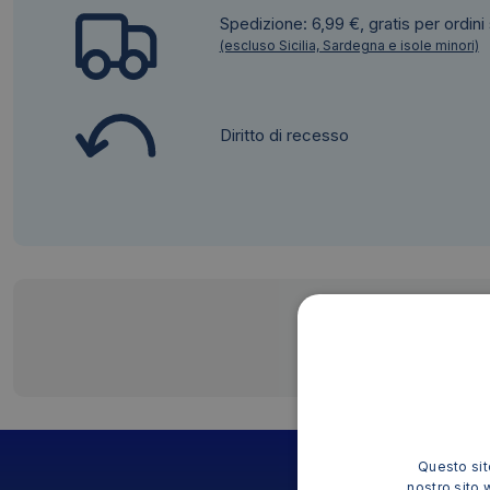
Spedizione: 6,99 €, gratis per ordini
(escluso Sicilia, Sardegna e isole minori)
Diritto di recesso
Questo sito
nostro sito 