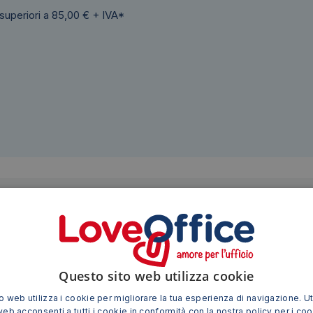
 superiori a 85,00 € + IVA*
Siamo presenti su
Questo sito web utilizza cookie
 web utilizza i cookie per migliorare la tua esperienza di navigazione. Ut
TI POTREBBE INTERESSARE ANCHE
web acconsenti a tutti i cookie in conformità con la nostra policy per i co