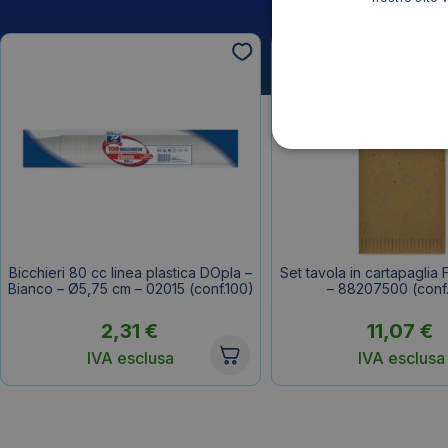
Bicchieri 80 cc linea plastica DOpla –
Set tavola in cartapaglia 
Bianco – Ø5,75 cm – 02015 (conf.100)
– 88207500 (conf
2,31
€
11,07
€
IVA esclusa
IVA esclusa